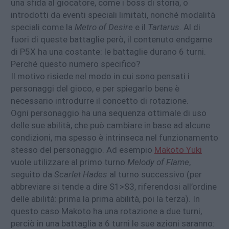
una sfida al giocatore, come i boss di storia, o
introdotti da eventi speciali limitati, nonché modalità
speciali come la
Metro of Desire
e il
Tartarus
. Al di
fuori di queste battaglie però, il contenuto endgame
di P5X ha una costante: le battaglie durano 6 turni.
Perché questo numero specifico?
Il motivo risiede nel modo in cui sono pensati i
personaggi del gioco, e per spiegarlo bene è
necessario introdurre il concetto di rotazione.
Ogni personaggio ha una sequenza ottimale di uso
delle sue abilità, che può cambiare in base ad alcune
condizioni, ma spesso è intrinseca nel funzionamento
stesso del personaggio. Ad esempio
Makoto Yuki
vuole utilizzare al primo turno
Melody of Flame
,
seguito da
Scarlet Hades
al turno successivo (per
abbreviare si tende a dire S1>S3, riferendosi all’ordine
delle abilità: prima la prima abilità, poi la terza). In
questo caso Makoto ha una rotazione a due turni,
perciò in una battaglia a 6 turni le sue azioni saranno: