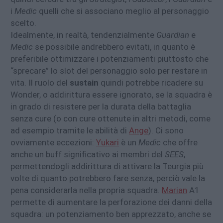
i
Medic
quelli che si associano meglio al personaggio
scelto.
Idealmente, in realtà, tendenzialmente
Guardian
e
Medic
se possibile andrebbero evitati, in quanto è
preferibile ottimizzare i potenziamenti piuttosto che
“sprecare” lo slot del personaggio solo per restare in
vita. Il ruolo del
sustain
quindi potrebbe ricadere su
Wonder, o addirittura essere ignorato, se la squadra è
in grado di resistere per la durata della battaglia
senza cure (o con cure ottenute in altri metodi, come
ad esempio tramite le abilità di
Ange
). Ci sono
ovviamente eccezioni:
Yukari
è un
Medic
che offre
anche un buff significativo ai membri del
SEES
,
permettendogli addirittura di attivare la Teurgia più
volte di quanto potrebbero fare senza, perciò vale la
pena considerarla nella propria squadra.
Marian
A1
permette di aumentare la perforazione dei danni della
squadra: un potenziamento ben apprezzato, anche se