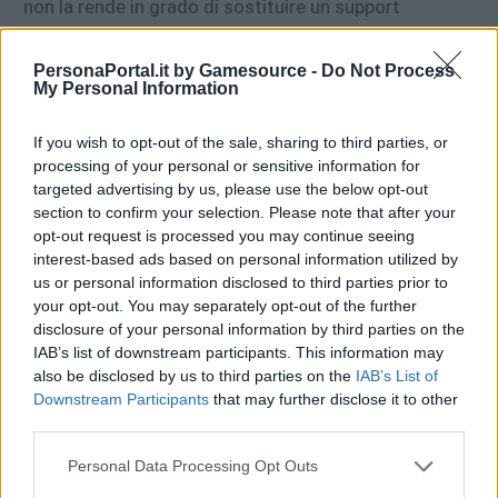
non la rende in grado di sostituire un support
dedicato.
Altra eccezione sono alcune battaglie specifiche del
PersonaPortal.it by Gamesource -
Do Not Process
Nightmare’s Gateway
che richiedono nelle condizioni
My Personal Information
della battaglia la presenza di
Medic
o
Guardian
, pena
un aumento considerevole dei danni subiti. Le
If you wish to opt-out of the sale, sharing to third parties, or
condizioni di queste battaglie sono fondamentali da
processing of your personal or sensitive information for
targeted advertising by us, please use the below opt-out
controllare per costruire un team adatto, potrebbero
section to confirm your selection. Please note that after your
anche richiedere la presenza di almeno 2
Assassin
o
opt-out request is processed you may continue seeing
Sweeper
, per potenziare in modo accettabile il
interest-based ads based on personal information utilized by
punteggio ottenuto.
us or personal information disclosed to third parties prior to
your opt-out. You may separately opt-out of the further
I
support
scelti sono molto specifici per
disclosure of your personal information by third parties on the
personaggio, e tendenzialmente le guide sul sito
IAB’s list of downstream participants. This information may
specificano le combinazioni ideali da usare nella
also be disclosed by us to third parties on the
IAB’s List of
Downstream Participants
that may further disclose it to other
squadra. Non esiste una regola base per stabilire chi è
third parties.
il migliore, bisogna valutare la sinergie tra le loro
abilità. Tuttavia segue un breve elenco con i
Personal Data Processing Opt Outs
personaggi di supporto più utilizzati e l’efficacia che