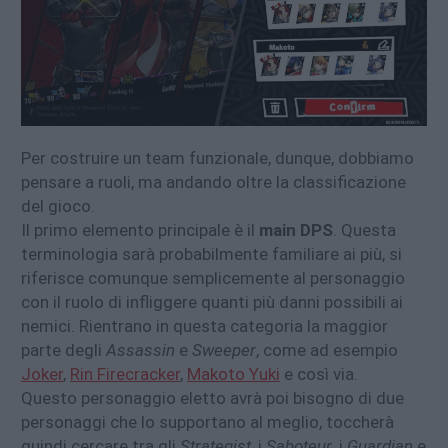
Per costruire un team funzionale, dunque, dobbiamo
pensare a ruoli, ma andando oltre la classificazione
del gioco.
Il primo elemento principale è il
main DPS
. Questa
terminologia sarà probabilmente familiare ai più, si
riferisce comunque semplicemente al personaggio
con il ruolo di infliggere quanti più danni possibili ai
nemici. Rientrano in questa categoria la maggior
parte degli
Assassin
e
Sweeper
, come ad esempio
Joker
,
Rin Firecracker
,
Makoto Yuki
e così via.
Questo personaggio eletto avrà poi bisogno di due
personaggi che lo supportano al meglio, toccherà
quindi cercare tra gli
Strategist
, i
Saboteur
, i
Guardian
e