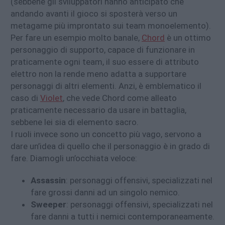
(sebbene gli sviluppatori hanno anticipato che
andando avanti il gioco si sposterà verso un
metagame più improntato sui team monoelemento).
Per fare un esempio molto banale,
Chord
è un ottimo
personaggio di supporto, capace di funzionare in
praticamente ogni team, il suo essere di attributo
elettro non la rende meno adatta a supportare
personaggi di altri elementi. Anzi, è emblematico il
caso di
Violet
, che vede Chord come alleato
praticamente necessario da usare in battaglia,
sebbene lei sia di elemento sacro.
I ruoli invece sono un concetto più vago, servono a
dare un’idea di quello che il personaggio è in grado di
fare. Diamogli un’occhiata veloce:
Assassin
: personaggi offensivi, specializzati nel
fare grossi danni ad un singolo nemico.
Sweeper
: personaggi offensivi, specializzati nel
fare danni a tutti i nemici contemporaneamente.