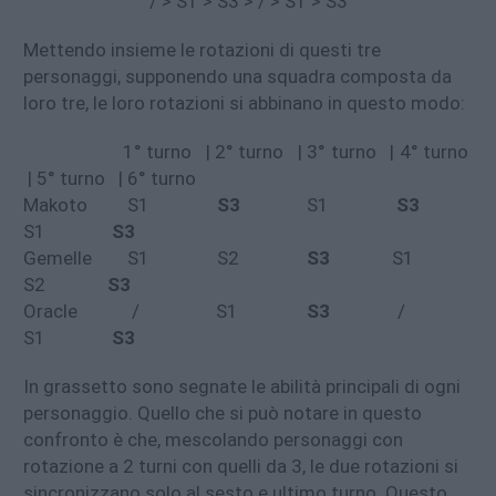
/ > S1 > S3 > / > S1 > S3
Mettendo insieme le rotazioni di questi tre
personaggi, supponendo una squadra composta da
loro tre, le loro rotazioni si abbinano in questo modo:
1° turno | 2° turno | 3° turno | 4° turno
| 5° turno | 6° turno
Makoto
S1
S3
S1
S3
S1
S3
Gemelle
S1 S2
S3
S1
S2
S3
Oracle
/ S1
S3
/
S1
S3
In grassetto sono segnate le abilità principali di ogni
personaggio. Quello che si può notare in questo
confronto è che, mescolando personaggi con
rotazione a 2 turni con quelli da 3, le due rotazioni si
sincronizzano solo al sesto e ultimo turno. Questo