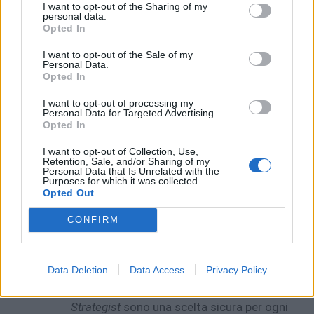
portano in battaglia:
I want to opt-out of the Sharing of my
personal data.
Opted In
Chord
: utile per qualunque personaggio
faccia uso dell’Highlight. Più questo è
I want to opt-out of the Sale of my
Personal Data.
fondamentale nella rotazione del
Opted In
personaggio (
Noir
,
Violet
), più Chord
I want to opt-out of processing my
diventa essenziale.
Personal Data for Targeted Advertising.
Wind Tempest
: offre ottimi potenziamenti
Opted In
riguardanti i danni critici, utili per tutti i
I want to opt-out of Collection, Use,
personaggi offensivi, ma maggiormente
Retention, Sale, and/or Sharing of my
Personal Data that Is Unrelated with the
per i personaggi che dipendono
Purposes for which it was collected.
particolarmente da esso (
Makoto Yuki
,
Opted Out
Akihiko
).
CONFIRM
Turbo
: offre ottimi potenziamenti in
generale, oltre ad entrare in sinergia con i
personaggi che utilizzano turni extra
Data Deletion
Data Access
Privacy Policy
(
Joker
,
Ange
).
Justine & Caroline
: nel loro ruolo
Strategist
sono una scelta sicura per ogni