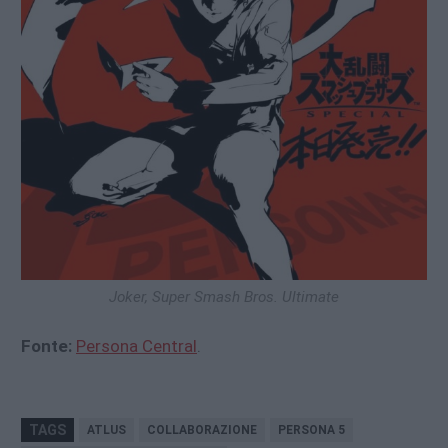
Joker, Super Smash Bros. Ultimate
Fonte:
Persona Central
.
TAGS
ATLUS
COLLABORAZIONE
PERSONA 5