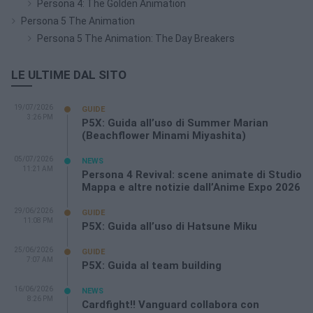
Persona 4: The Golden Animation
Persona 5 The Animation
Persona 5 The Animation: The Day Breakers
LE ULTIME DAL SITO
19/07/2026
GUIDE
3:26 PM
P5X: Guida all’uso di Summer Marian
(Beachflower Minami Miyashita)
05/07/2026
NEWS
11:21 AM
Persona 4 Revival: scene animate di Studio
Mappa e altre notizie dall’Anime Expo 2026
29/06/2026
GUIDE
11:08 PM
P5X: Guida all’uso di Hatsune Miku
25/06/2026
GUIDE
7:07 AM
P5X: Guida al team building
16/06/2026
NEWS
8:26 PM
Cardfight!! Vanguard collabora con