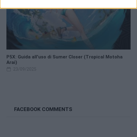
P5X: Guida all'uso di Sumer Closer (Tropical Motoha
Arai)
23/09/2025
FACEBOOK COMMENTS