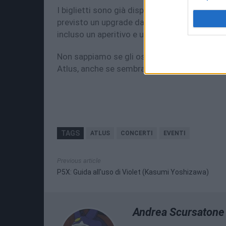
I biglietti sono già disponibili su
TicketOne
c
previsto un upgrade da 65€ che include la pos
incluso un aperitivo e una bag con gadget a 
Non sappiamo se gli ospiti che verranno annu
Atlus, anche se sembra una possibilità remota
TAGS
ATLUS
CONCERTI
EVENTI
Previous article
P5X: Guida all'uso di Violet (Kasumi Yoshizawa)
Andrea Scursatone