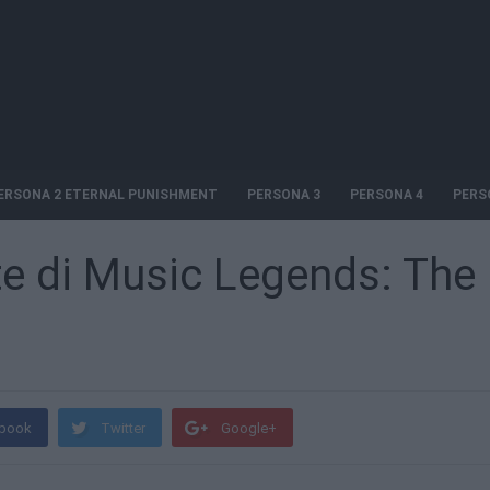
ERSONA 2 ETERNAL PUNISHMENT
PERSONA 3
PERSONA 4
PERS
te di Music Legends: The
book
Twitter
Google+