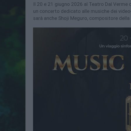
Il 20 e 21 giugno 2026 al Teatro Dal Verme d
un concerto dedicato alle musiche dei videogi
sarà anche Shoji Meguro, compositore della