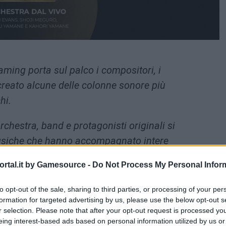
ing porta sul palco i compositori, i
 creato alcune delle colonne sonore più
hi.
rchestra, band e protagonisti originali si
 musiche che hanno accompagnato intere
rtal.it by Gamesource -
Do Not Process My Personal Infor
chestra di 40 musicisti, una band dal vivo e
ianoforte, per un viaggio emozionante tra
to opt-out of the sale, sharing to third parties, or processing of your per
enticabili e melodie che hanno segnato la
formation for targeted advertising by us, please use the below opt-out s
r selection. Please note that after your opt-out request is processed y
eing interest-based ads based on personal information utilized by us or