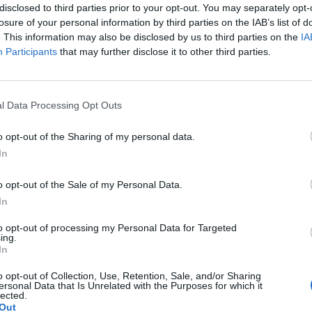
disclosed to third parties prior to your opt-out. You may separately opt-
 della musica videoludica internazionale, tra
losure of your personal information by third parties on the IAB’s list of
. This information may also be disclosed by us to third parties on the
IA
Participants
that may further disclose it to other third parties.
 serie NieR
 Persona e Shin Megami Tensei
l Data Processing Opt Outs
sitrice della serie Castlevania
o opt-out of the Sharing of my personal data.
former delle musiche di Castlevania
In
anno annunciati nelle prossime settimane.
o opt-out of the Sale of my Personal Data.
l Verme di Milano, una delle sale da concerto
In
ice perfetta per uno spettacolo che unisce
to opt-out of processing my Personal Data for Targeted
 le colonne sonore che hanno fatto la storia
ing.
In
o opt-out of Collection, Use, Retention, Sale, and/or Sharing
ersonal Data that Is Unrelated with the Purposes for which it
lected.
Out