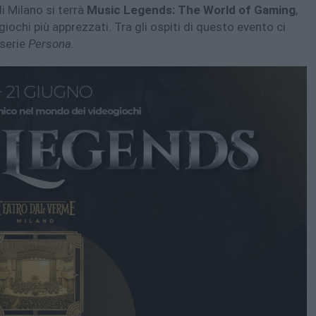
i Milano si terrà
Music Legends: The World of Gaming
,
ochi più apprezzati. Tra gli ospiti di questo evento ci
 serie
Persona.