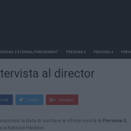
ERSONA 2 ETERNAL PUNISHMENT
PERSONA 3
PERSONA 4
PERS
tervista al director
book
Twitter
Google+
nunciate la data di uscita e le ultime novità di
Persona 5
,
ta a Katsura Hashino.