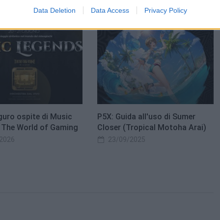
Data Deletion
Data Access
Privacy Policy
guro ospite di Music
P5X: Guida all'uso di Sumer
 The World of Gaming
Closer (Tropical Motoha Arai)
2026
23/09/2025