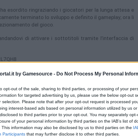
 ha esordito ringraziando i giocatori per la lunga attesa e
camente terminato lo sviluppo e definito il gameplay; ora li
rfezionamento del gioco.
dandovi di attivare i sottotitoli tramite l’interfaccia di
2L7QH8
ti rivelati dettagli sulla release occidentale, ma Hashino
rtal.it by Gamesource -
Do Not Process My Personal Infor
rmazioni prossimamente. A questo punto ci aspettiamo una
geles, che si terrà dal 14 al 16 giugno, dove
Persona 5
to opt-out of the sale, sharing to third parties, or processing of your per
formation for targeted advertising by us, please use the below opt-out s
r selection. Please note that after your opt-out request is processed y
eing interest-based ads based on personal information utilized by us or
disclosed to third parties prior to your opt-out. You may separately opt-
losure of your personal information by third parties on the IAB’s list of
. This information may also be disclosed by us to third parties on the
IA
Participants
that may further disclose it to other third parties.