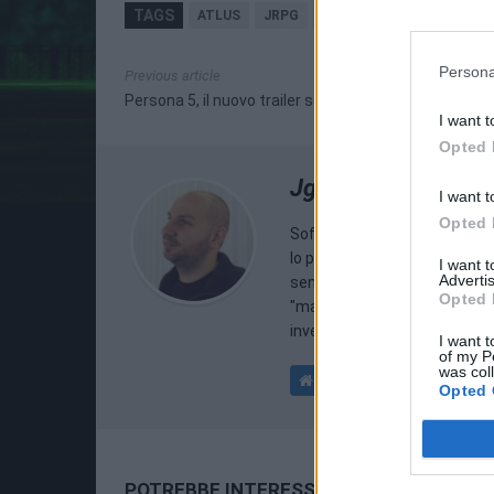
TAGS
ATLUS
JRPG
PERSONA 5
PLAYSTATI
Persona
Previous article
Persona 5, il nuovo trailer sottotitolato in inglese
I want t
Opted 
Jgor Masera
I want t
Opted 
Soffre della sindrome da Da
lo porta ad acquistare qualsia
I want 
Advertis
senza badare a spese. Purchè 
Opted 
"made in Japan", uno dei moti
investire 2/3 del suo conto c
I want t
of my P
was col
Opted 
POTREBBE INTERESSARTI