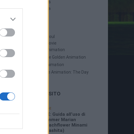
Persona 5 Strikers
Persona 5 Tactica
ANIME
Persona: Trinity Soul
Persona 3: The Movie
Persona 4: The Animation
Persona 4: The Golden Animation
Persona 5 The Animation
Persona 5 The Animation: The Day
Breakers
LE ULTIME DAL SITO
19/07/2026
GUIDE
3:26 PM
P5X: Guida all’uso di
Summer Marian
(Beachflower Minami
Miyashita)