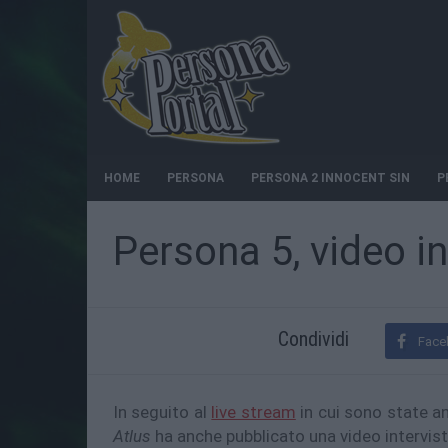
HOME
PERSONA
PERSONA 2 INNOCENT SIN
P
Persona 5, video in
Condividi
Face
In seguito al
live stream
in cui sono state an
Atlus
ha anche pubblicato una video intervis