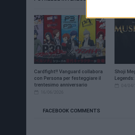
Cardfight!! Vanguard collabora
Shoji Me
con Persona per festeggiare il
Legends:
trentesimo anniversario
04/04/
16/06/2026
FACEBOOK COMMENTS