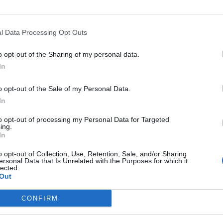
ON 4
PS3
l Data Processing Opt Outs
Next article
Persona 5, presentate Sakura, Makoto e Haru
o opt-out of the Sharing of my personal data.
In
o opt-out of the Sale of my Personal Data.
In
y One, accompagnata da un disturbo chiamato "collezionismo" che
si Limited/Special/Collector's Edition dei giochi che gli piacciono,
to opt-out of processing my Personal Data for Targeted
ing.
non siano titoli sportivi, gioca praticamente a tutto, soprattutto i
In
vi per cui almeno una volta l'anno lo trovere ad Akihabara ad
orrente.
o opt-out of Collection, Use, Retention, Sale, and/or Sharing
ersonal Data that Is Unrelated with the Purposes for which it
lected.
Out
CONFIRM