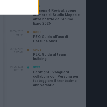
05/07/2026
NEWS
11:21 AM
Persona 4 Revival: scene
animate di Studio Mappa e
altre notizie dall’Anime
Expo 2026
29/06/2026
GUIDE
11:08 PM
P5X: Guida all’uso di
Hatsune Miku
25/06/2026
GUIDE
7:07 AM
P5X: Guida al team
building
16/06/2026
NEWS
8:26 PM
Cardfight!! Vanguard
collabora con Persona per
festeggiare il trentesimo
anniversario