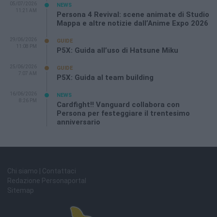
05/07/2026
NEWS
11:21 AM
Persona 4 Revival: scene animate di Studio
Mappa e altre notizie dall’Anime Expo 2026
29/06/2026
GUIDE
11:08 PM
P5X: Guida all’uso di Hatsune Miku
25/06/2026
GUIDE
7:07 AM
P5X: Guida al team building
16/06/2026
NEWS
8:26 PM
Cardfight!! Vanguard collabora con
Persona per festeggiare il trentesimo
anniversario
Chi siamo | Contattaci
Redazione Personaportal
Sitemap