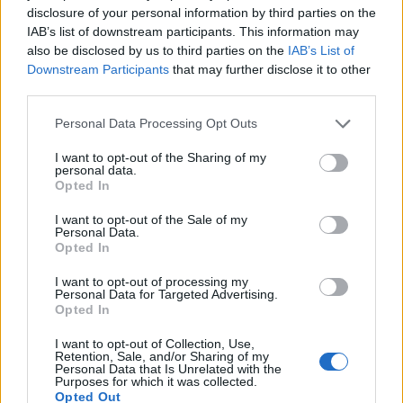
disclosure of your personal information by third parties on the
IAB’s list of downstream participants. This information may
also be disclosed by us to third parties on the
IAB’s List of
Downstream Participants
that may further disclose it to other
third parties.
Persona 5 Tactica uscirà il 17 Novembre 2023 in tutto il
mondo su Xbox Game Pass, Xbox Series X|S, Xbox One,
Personal Data Processing Opt Outs
Windows PC, PS4, PS5 e Nintendo Switch. Sarà
I want to opt-out of the Sharing of my
disponibile anche sul servizio GamePass.
personal data.
Opted In
I want to opt-out of the Sale of my
Personal Data.
TAGS
ATLUS
GAMEPASS
PC
PERSONA 5 TACTICA
Opted In
PS4
PS5
STEAM
WINDOWS PC
XBOX ONE
I want to opt-out of processing my
XBOX SERIES X
Personal Data for Targeted Advertising.
Opted In
Previous article
I want to opt-out of Collection, Use,
Persona 3 Reload: mostrato un nuovo trailer
Retention, Sale, and/or Sharing of my
Personal Data that Is Unrelated with the
Next article
Purposes for which it was collected.
Persona 5 Tactica: nuovi trailer e informazioni sul DLC
Opted Out