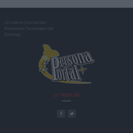
Chi siamo | Contattaci
Redazione Personaportal
Sitemap
CI TROVI SU