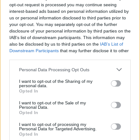
opt-out request is processed you may continue seeing
TAGS
P4R
PERSONA 4 REVIVAL
interest-based ads based on personal information utilized by
us or personal information disclosed to third parties prior to
Previous article
your opt-out. You may separately opt-out of the further
disclosure of your personal information by third parties on the
P5X: Guida all'uso di Yukari Takeba
Next article
IAB’s list of downstream participants. This information may
Atlus mostra il primo teaser di Persona 6
also be disclosed by us to third parties on the
IAB’s List of
Downstream Participants
that may further disclose it to other
third parties.
Personal Data Processing Opt Outs
I want to opt-out of the Sharing of my
personal data.
Opted In
Andrea Scursatone
I want to opt-out of the Sale of my
Personal Data.
Opted In
I want to opt-out of processing my
POTREBBE INTERESSARTI
Personal Data for Targeted Advertising.
Opted In