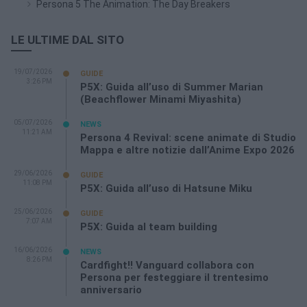
Persona 5 The Animation: The Day Breakers
LE ULTIME DAL SITO
19/07/2026
GUIDE
3:26 PM
P5X: Guida all’uso di Summer Marian
(Beachflower Minami Miyashita)
05/07/2026
NEWS
11:21 AM
Persona 4 Revival: scene animate di Studio
Mappa e altre notizie dall’Anime Expo 2026
29/06/2026
GUIDE
11:08 PM
P5X: Guida all’uso di Hatsune Miku
25/06/2026
GUIDE
7:07 AM
P5X: Guida al team building
16/06/2026
NEWS
8:26 PM
Cardfight!! Vanguard collabora con
Persona per festeggiare il trentesimo
anniversario