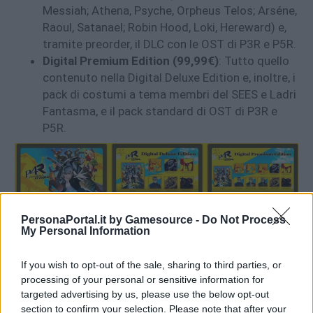
Messiah; Athena, Psyche, Orpheus Telos; Arséne,
Raoul, Satanael; Robin Hood, Loki, Hereward) e,
tramite preorder, il DLC con le OST di P3R e P5R.
Digital Premium Edition (99,99€)
: Tutto quello
contenuto nella Digital Deluxe Edition e, inoltre, i
pack di costumi a tema membri del SEES e Ladri
Fantasma, e il pack standard di OST di P3R e
P5R.
PersonaPortal.it by Gamesource -
Do Not Process
My Personal Information
If you wish to opt-out of the sale, sharing to third parties, or
processing of your personal or sensitive information for
targeted advertising by us, please use the below opt-out
section to confirm your selection. Please note that after your