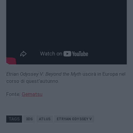
Etrian Odyssey V: Beyond the Myth
uscirà in Europa nel
corso di quest’autunno.
Fonte:
Gematsu
TAGS
3DS
ATLUS
ETRYAN ODYSSEY V