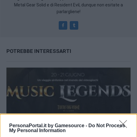
Metal Gear Solid e di Resident Evil, dunque non esitate a
parlargliene!
POTREBBE INTERESSARTI
PersonaPortal.it by Gamesource -
Do Not Process
My Personal Information