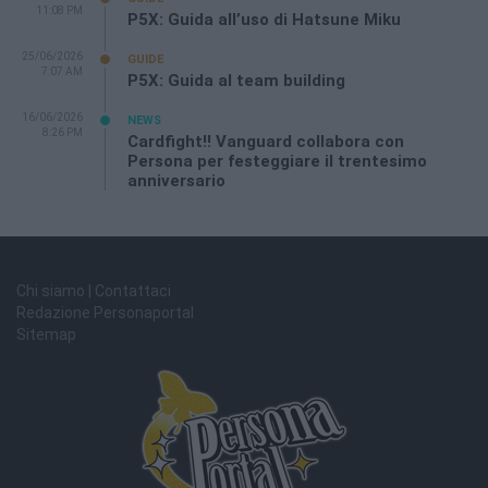
11:08 PM
P5X: Guida all’uso di Hatsune Miku
25/06/2026
GUIDE
7:07 AM
P5X: Guida al team building
16/06/2026
NEWS
8:26 PM
Cardfight!! Vanguard collabora con
Persona per festeggiare il trentesimo
anniversario
Chi siamo | Contattaci
Redazione Personaportal
Sitemap