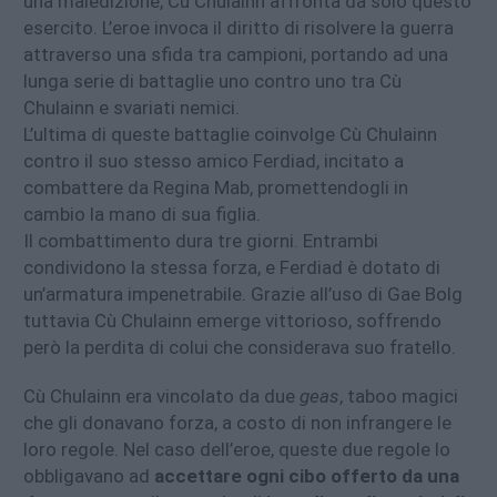
una maledizione, Cù Chulainn affronta da solo questo
esercito. L’eroe invoca il diritto di risolvere la guerra
attraverso una sfida tra campioni, portando ad una
lunga serie di battaglie uno contro uno tra Cù
Chulainn e svariati nemici.
L’ultima di queste battaglie coinvolge Cù Chulainn
contro il suo stesso amico Ferdiad, incitato a
combattere da Regina Mab, promettendogli in
cambio la mano di sua figlia.
Il combattimento dura tre giorni. Entrambi
condividono la stessa forza, e Ferdiad è dotato di
un’armatura impenetrabile. Grazie all’uso di Gae Bolg
tuttavia Cù Chulainn emerge vittorioso, soffrendo
però la perdita di colui che considerava suo fratello.
Cù Chulainn era vincolato da due
geas
, taboo magici
che gli donavano forza, a costo di non infrangere le
loro regole. Nel caso dell’eroe, queste due regole lo
obbligavano ad
accettare ogni cibo offerto da una