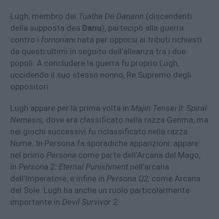
Lugh, membro dei
Tuatha De Danann
(discendenti
della supposta dea
Danu
), partecipò alla guerra
contro i
fomoriani
nata per opporsi ai tributi richiesti
da questi ultimi in seguito dell’alleanza tra i due
popoli. A concludere la guerra fu proprio Lugh,
uccidendo il suo stesso nonno, Re Supremo degli
oppositori.
Lugh appare per la prima volta in
Majin Tensei II: Spiral
Nemesis,
dove era classificato nella razza Genma, ma
nei giochi successivi fu riclassificato nella razza
Nume. In Persona fa sporadiche apparizioni: appare
nel primo
Persona
come parte dell’Arcana del Mago,
in
Persona 2: Eternal Punishment
nell’arcana
dell’Imperatore, e infine in
Persona Q2,
come Arcana
del Sole. Lugh ha anche un ruolo particolarmente
importante in
Devil Survivor 2.