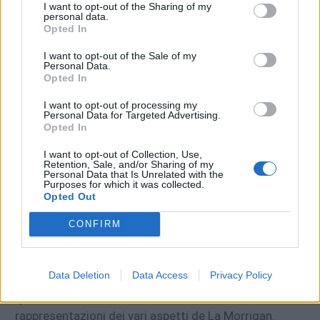
I want to opt-out of the Sharing of my
personal data.
Opted In
I want to opt-out of the Sale of my
Personal Data.
Dea regina guerriera e membro dei
Tuatha De
Opted In
Danann.
Si dice prendesse forma di uccello, spesso
I want to opt-out of processing my
una cornacchia nera, alla fine delle battaglie in cui
Personal Data for Targeted Advertising.
Opted In
partecipava, per riposarsi su un ramo osservando i
corpi dei caduti. Moglie di Dagda, la loro unione è una
I want to opt-out of Collection, Use,
parte importante della festa di
Samhain
, atta a
Retention, Sale, and/or Sharing of my
Personal Data that Is Unrelated with the
celebrare l’inizio del nuovo anno.
Purposes for which it was collected.
Opted Out
La Morrigan viene spesso associata ad una triade di
CONFIRM
divinità:
Badb Catha
,
Macha
e
Nemhain
. La Morrigan
sarebbe dunque in realtà formata da queste tre
divinità, sebbene anche questo dettaglio varia a
Data Deletion
Data Access
Privacy Policy
seconda delle versioni. Secondo altre versioni infatti
queste tre entità sarebbero meramente
rappresentazioni dei vari aspetti de La Morrigan.