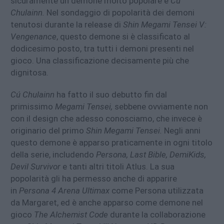
sicuramente un demone molto popolare è
Cú
Chulainn.
Nel sondaggio di popolarità dei demoni
tenutosi durante la release di
Shin Megami Tensei V:
Vengenance
, questo demone si è classificato al
dodicesimo posto, tra tutti i demoni presenti nel
gioco. Una classificazione decisamente più che
dignitosa.
Cú Chulainn
ha fatto il suo debutto fin dal
primissimo
Megami Tensei,
sebbene ovviamente non
con il design che adesso conosciamo, che invece è
originario del primo
Shin Megami Tensei.
Negli anni
questo demone è apparso praticamente in ogni titolo
della serie, includendo
Persona, Last Bible, DemiKids,
Devil Survivor
e tanti altri titoli Atlus. La sua
popolarità gli ha permesso anche di apparire
in
Persona 4 Arena Ultimax
come Persona utilizzata
da Margaret, ed è anche apparso come demone nel
gioco
The Alchemist Code
durante la collaborazione