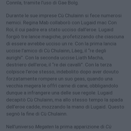
Connla, tramite l’uso di Gae Bolg.
Durante le sue imprese Cù Chulainn si fece numerosi
nemici. Regina Mab collaborò con Lugaid mac Con
Roì, il cui padre era stato ucciso dall’eroe. Lugaid
forgiò tre lance magiche, profetizzando che ciascuna
di essere avrebbe ucciso un re. Con la prima lancia
uccise l’amico di Cù Chulainn, Làeg, il “re degli
aurighi”. Con la seconda uccise Liath Macha,
destriero dell’eroe, il “re dei cavalli”. Con la terza
colpisce l’eroe stesso, indebolito dopo aver dovuto
forzatamente rompere un suo geas, quando una
vecchia megera le offrì carne di cane, obbligandolo
dunque a infrangere una delle sue regole. Lugaid
decapitò Cù Chulainn, ma allo stesso tempo la spada
dell’eroe cadde, mozzando la mano di Lugaid. Questo
segnò la fine di Cù Chulainn.
Nell’universo
Megaten
la prima apparizione di
Cù