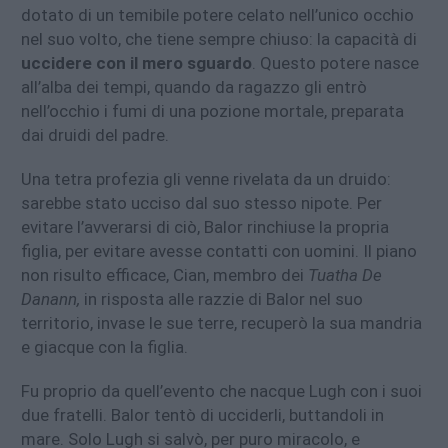
dotato di un temibile potere celato nell’unico occhio
nel suo volto, che tiene sempre chiuso: la capacità di
uccidere con il mero sguardo
. Questo potere nasce
all’alba dei tempi, quando da ragazzo gli entrò
nell’occhio i fumi di una pozione mortale, preparata
dai druidi del padre.
Una tetra profezia gli venne rivelata da un druido:
sarebbe stato ucciso dal suo stesso nipote. Per
evitare l’avverarsi di ciò, Balor rinchiuse la propria
figlia, per evitare avesse contatti con uomini. Il piano
non risulto efficace, Cian, membro dei
Tuatha De
Danann,
in risposta alle razzie di Balor nel suo
territorio, invase le sue terre, recuperò la sua mandria
e giacque con la figlia.
Fu proprio da quell’evento che nacque Lugh con i suoi
due fratelli. Balor tentò di ucciderli, buttandoli in
mare. Solo Lugh si salvò, per puro miracolo, e