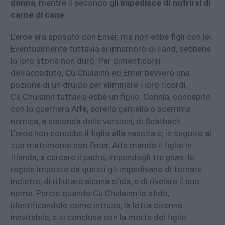
donna
, mentre il secondo gli
impedisce di nutrirsi di
carne di cane
.
L’eroe era sposato con Emer, ma non ebbe figli con lei.
Eventualmente tuttavia si innamorò di Fand, sebbene
la loro storia non durò. Per dimenticarsi
dell’accaduto, Cù Chulainn ed Emer bevvero una
pozione di un druido per eliminare i loro ricordi.
Cù Chulainn tuttavia ebbe un figlio: Connla, concepito
con la guerriera Aìfe, sorella gemella o acerrima
nemica, a seconda delle versioni, di Scàthach.
L’eroe non conobbe il figlio alla nascita e, in seguito al
suo matrimonio con Emer, Aìfe mandò il figlio in
Irlanda, a cercare il padre, impendogli tre
geas:
le
regole imposte da questi gli impedivano di tornare
indietro, di rifiutare alcuna sfida, e di rivelare il suo
nome. Perciò quando Cù Chulainn lo sfidò,
identificandolo come intruso, la lotta divenne
inevitabile, e si concluse con la morte del figlio