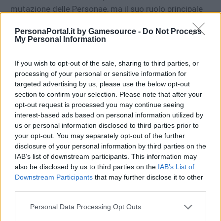
mutazione delle Personae, ma il suo ruolo principale
nel franchise è indubbiamente in
Shin Megami Tensei
PersonaPortal.it by Gamesource -
Do Not Process
IV: Apocalypse,
dove ha un ruolo importantissimo in
My Personal Information
quanto alleato principale del protagonista, in cui fa
parte della razza Nume. Dagda appare inoltre
If you wish to opt-out of the sale, sharing to third parties, or
in
DemiKids.
processing of your personal or sensitive information for
targeted advertising by us, please use the below opt-out
section to confirm your selection. Please note that after your
opt-out request is processed you may continue seeing
interest-based ads based on personal information utilized by
us or personal information disclosed to third parties prior to
your opt-out. You may separately opt-out of the further
disclosure of your personal information by third parties on the
IAB’s list of downstream participants. This information may
also be disclosed by us to third parties on the
IAB’s List of
Downstream Participants
that may further disclose it to other
La Morrigan
third parties.
Personal Data Processing Opt Outs