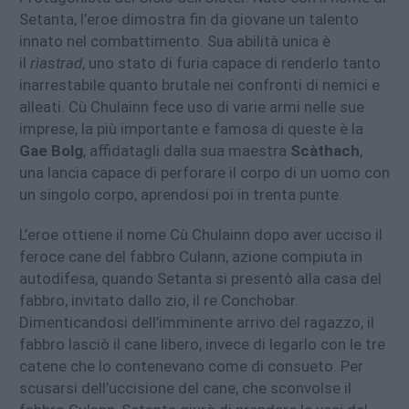
Setanta, l’eroe dimostra fin da giovane un talento
innato nel combattimento. Sua abilità unica è
il
rìastrad
, uno stato di furia capace di renderlo tanto
inarrestabile quanto brutale nei confronti di nemici e
alleati. Cù Chulainn fece uso di varie armi nelle sue
imprese, la più importante e famosa di queste è la
Gae Bolg
, affidatagli dalla sua maestra
Scàthach
,
una lancia capace di perforare il corpo di un uomo con
un singolo corpo, aprendosi poi in trenta punte.
L’eroe ottiene il nome Cù Chulainn dopo aver ucciso il
feroce cane del fabbro Culann, azione compiuta in
autodifesa, quando Setanta si presentò alla casa del
fabbro, invitato dallo zio, il re Conchobar.
Dimenticandosi dell’imminente arrivo del ragazzo, il
fabbro lasciò il cane libero, invece di legarlo con le tre
catene che lo contenevano come di consueto. Per
scusarsi dell’uccisione del cane, che sconvolse il