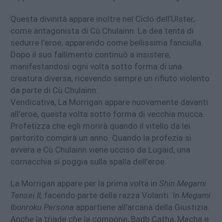
Questa divinità appare inoltre nel Ciclo dell’Ulster,
come antagonista di Cù Chulainn. La dea tenta di
sedurre l’eroe, apparendo come bellissima fanciulla.
Dopo il suo fallimento continuò a insistere,
manifestandosi ogni volta sotto forma di una
creatura diversa, ricevendo sempre un rifiuto violento
da parte di Cù Chulainn.
Vendicativa, La Morrigan appare nuovamente davanti
all’eroe, questa volta sotto forma di vecchia mucca.
Profetizza che egli morirà quando il vitello da lei
partorito compirà un anno. Quando la profezia si
avvera e Cù Chulainn viene ucciso da Lugaid, una
cornacchia si poggia sulla spalla dell’eroe.
La Morrigan appare per la prima volta in
Shin Megami
Tensei II,
facendo parte della razza Volanti. In
Megami
Ibonroku Persona
appartiene all’arcana della Giustizia.
Anche la triade che la compone, Badb Catha, Macha e