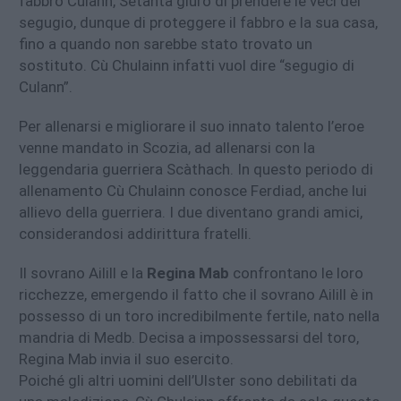
fabbro Culann, Setanta giurò di prendere le veci del
segugio, dunque di proteggere il fabbro e la sua casa,
fino a quando non sarebbe stato trovato un
sostituto. Cù Chulainn infatti vuol dire “segugio di
Culann”.
Per allenarsi e migliorare il suo innato talento l’eroe
venne mandato in Scozia, ad allenarsi con la
leggendaria guerriera Scàthach. In questo periodo di
allenamento Cù Chulainn conosce Ferdiad, anche lui
allievo della guerriera. I due diventano grandi amici,
considerandosi addirittura fratelli.
Il sovrano Ailill e la
Regina Mab
confrontano le loro
ricchezze, emergendo il fatto che il sovrano Ailill è in
possesso di un toro incredibilmente fertile, nato nella
mandria di Medb. Decisa a impossessarsi del toro,
Regina Mab invia il suo esercito.
Poiché gli altri uomini dell’Ulster sono debilitati da