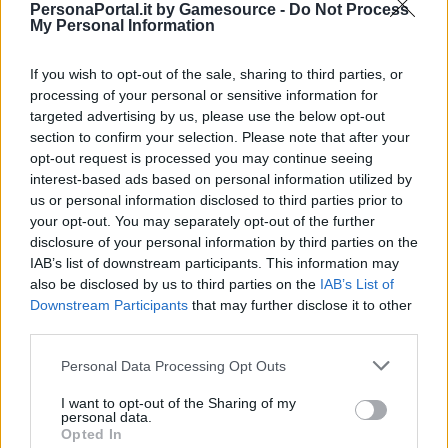
PersonaPortal.it by Gamesource -
Do Not Process
My Personal Information
If you wish to opt-out of the sale, sharing to third parties, or
processing of your personal or sensitive information for
targeted advertising by us, please use the below opt-out
Cardfight!! Vanguard collabora con Persona per
section to confirm your selection. Please note that after your
festeggiare il trentesimo anniversario
opt-out request is processed you may continue seeing
16/06/2026
interest-based ads based on personal information utilized by
us or personal information disclosed to third parties prior to
your opt-out. You may separately opt-out of the further
disclosure of your personal information by third parties on the
IAB’s list of downstream participants. This information may
also be disclosed by us to third parties on the
IAB’s List of
Downstream Participants
that may further disclose it to other
third parties.
Personal Data Processing Opt Outs
I want to opt-out of the Sharing of my
personal data.
Opted In