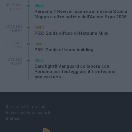
05/07/2026
NEWS
11:21 AM
Persona 4 Revival: scene animate di Studio
Mappa e altre notizie dall’Anime Expo 2026
29/06/2026
GUIDE
11:08 PM
P5X: Guida all’uso di Hatsune Miku
25/06/2026
GUIDE
7:07 AM
P5X: Guida al team building
16/06/2026
NEWS
8:26 PM
Cardfight!! Vanguard collabora con
Persona per festeggiare il trentesimo
anniversario
Chi siamo | Contattaci
Redazione Personaportal
Sitemap