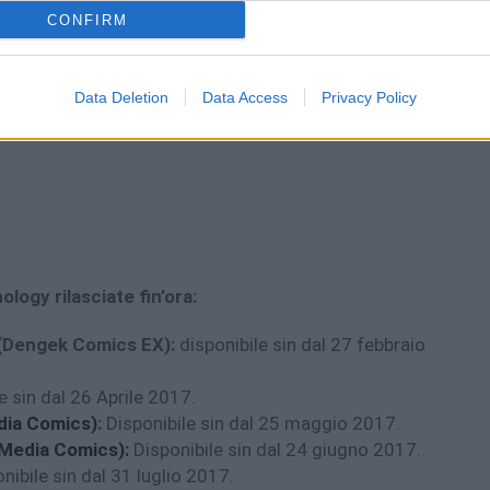
CONFIRM
Data Deletion
Data Access
Privacy Policy
ology rilasciate fin’ora:
(Dengek Comics EX):
disponibile sin dal 27 febbraio
e sin dal 26 Aprile 2017.
dia Comics)
:
Disponibile sin dal 25 maggio 2017.
Media Comics):
Disponibile sin dal 24 giugno 2017.
nibile sin dal 31 luglio 2017.