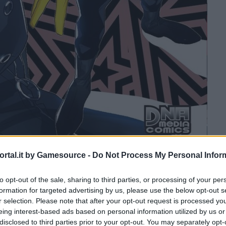
rtal.it by Gamesource -
Do Not Process My Personal Infor
, anche a questa hanno partecipato vari artisti. La lista
in giapponese) nel
to opt-out of the sale, sharing to third parties, or processing of your per
sito web ufficiale di Ichijinsha
.
formation for targeted advertising by us, please use the below opt-out s
r selection. Please note that after your opt-out request is processed y
 completa della cover su
Twitter
:
eing interest-based ads based on personal information utilized by us or
disclosed to third parties prior to your opt-out. You may separately opt-