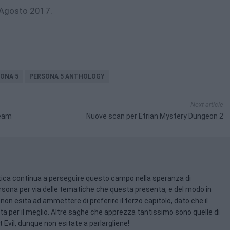
5 Agosto 2017.
ONA 5
PERSONA 5 ANTHOLOGY
Next article
ream
Nuove scan per Etrian Mystery Dungeon 2
tica continua a perseguire questo campo nella speranza di
ersona per via delle tematiche che questa presenta, e del modo in
 non esita ad ammettere di preferire il terzo capitolo, dato che il
ta per il meglio. Altre saghe che apprezza tantissimo sono quelle di
 Evil, dunque non esitate a parlargliene!