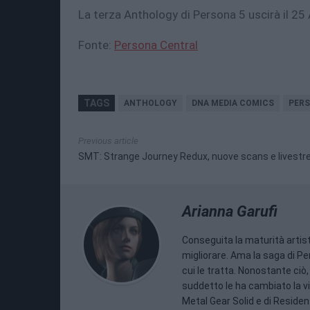
La terza Anthology di Persona 5 uscirà il 2
Fonte:
Persona Central
TAGS
ANTHOLOGY
DNA MEDIA COMICS
PERS
Previous article
SMT: Strange Journey Redux, nuove scans e livest
Arianna Garufi
Conseguita la maturità artis
migliorare. Ama la saga di P
cui le tratta. Nonostante ciò,
suddetto le ha cambiato la vi
Metal Gear Solid e di Resident