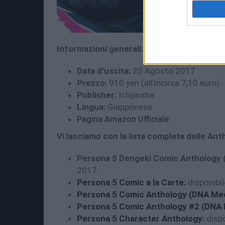
Informazioni generali:
Data d’uscita:
25 Agosto 2017
Prezzo:
910 yen (all’incirca 7,10 euro)
Publisher:
Ichijinsha
Lingua:
Giapponese
Pagina Amazon Ufficiale
Vi lasciamo con la lista completa delle Anth
Persona 5 Dengeki Comic Anthology 
2017.
Persona 5 Comic a la Carte:
disponibil
Persona 5 Comic Anthology (DNA Me
Persona 5 Comic Anthology #2 (DNA 
Persona 5 Character Anthology:
dispo