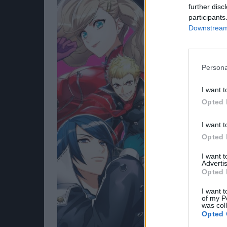
further disc
participants
Downstream 
Persona
I want t
Opted 
I want t
Opted 
I want 
Advertis
Opted 
I want t
of my P
was col
Opted 