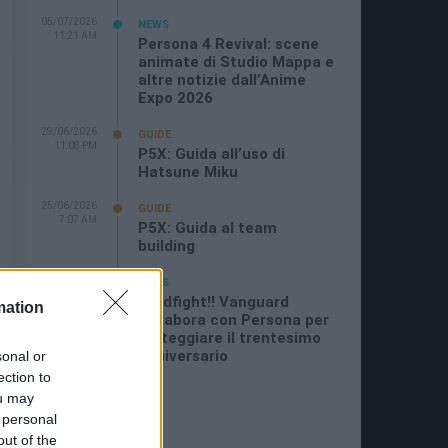
05/07/2026
NEWS
11:21 AM
Persona 4 Revival: scene
animate di Studio Mappa e
altre notizie dall’Anime
Expo 2026
29/06/2026
GUIDE
11:08 PM
P5X: Guida all’uso di
Hatsune Miku
25/06/2026
GUIDE
7:07 AM
P5X: Guida al team
building
16/06/2026
NEWS
8:26 PM
Cardfight!! Vanguard
mation
collabora con Persona per
festeggiare il trentesimo
anniversario
sonal or
ection to
ou may
 personal
out of the