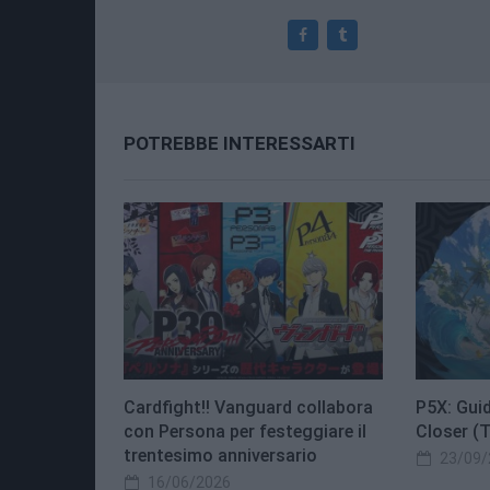
POTREBBE INTERESSARTI
Cardfight!! Vanguard collabora
P5X: Guid
con Persona per festeggiare il
Closer (
trentesimo anniversario
23/09/
16/06/2026