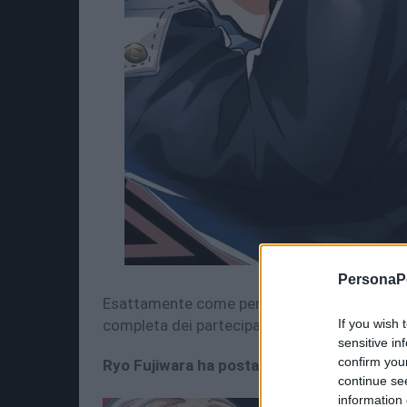
PersonaPo
Esattamente come per le precedenti anthology
completa dei partecipanti può essere letta (
If you wish 
sensitive in
confirm you
Ryo Fujiwara ha postato anche la versione
continue se
information 