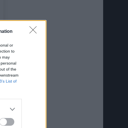
mation
sonal or
ection to
ou may
 personal
out of the
 downstream
B’s List of