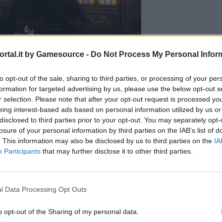
rtal.it by Gamesource -
Do Not Process My Personal Infor
empre più tattiche, dato che l’ utilizzo di diversi
to opt-out of the sale, sharing to third parties, or processing of your per
rà una maggiore versatilità complessiva del party.
formation for targeted advertising by us, please use the below opt-out s
r selection. Please note that after your opt-out request is processed y
“
Third Eye
“. Esso permetterà al nostro ladro di scovare
eing interest-based ads based on personal information utilized by us or
i può notare dalle immagini, tutto ciò con cui è possibile
disclosed to third parties prior to your opt-out. You may separately opt-
losure of your personal information by third parties on the IAB’s list of
. This information may also be disclosed by us to third parties on the
IA
Participants
that may further disclose it to other third parties.
l Data Processing Opt Outs
o opt-out of the Sharing of my personal data.