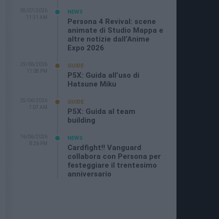
05/07/2026
NEWS
11:21 AM
Persona 4 Revival: scene
animate di Studio Mappa e
altre notizie dall’Anime
Expo 2026
29/06/2026
GUIDE
11:08 PM
P5X: Guida all’uso di
Hatsune Miku
25/06/2026
GUIDE
7:07 AM
P5X: Guida al team
building
16/06/2026
NEWS
8:26 PM
Cardfight!! Vanguard
collabora con Persona per
festeggiare il trentesimo
anniversario