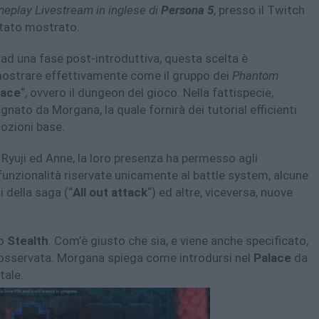
play Livestream in inglese di
Persona 5
, presso il Twitch
stato mostrato.
ad una fase post-introduttiva, questa scelta è
mostrare effettivamente come il gruppo dei
Phantom
lace
“, ovvero il dungeon del gioco. Nella fattispecie,
nato da Morgana, la quale fornirà dei tutorial efficienti
nozioni base.
Ryuji ed Anne, la loro presenza ha permesso agli
 funzionalità riservate unicamente al battle system, alcune
i della saga (“
All out attack
“) ed altre, viceversa, nuove
io
Stealth
. Com’è giusto che sia, e viene anche specificato,
inosservata. Morgana spiega come introdursi nel
Palace
da
tale.