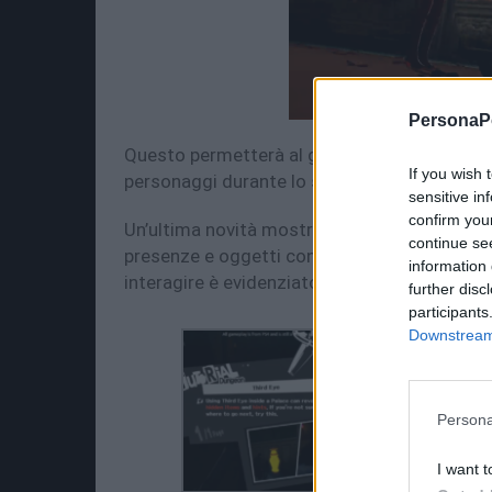
PersonaPo
Questo permetterà al giocatore di spulciare s
If you wish 
personaggi durante lo stesso turno permette
sensitive in
confirm you
Un’ultima novità mostrata durante la live è il 
continue se
presenze e oggetti con cui interagire. Come s
information 
interagire è evidenziato in giallo.
further disc
participants
Downstream 
Persona
I want t