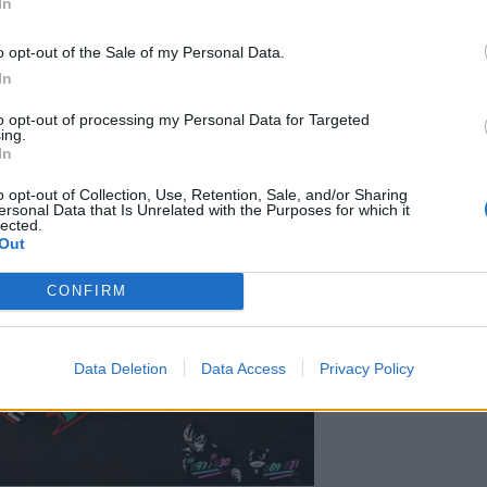
In
casse, vasi dove trovare nuovi oggetti, oppure notare la
o opt-out of the Sale of my Personal Data.
bbero inosservate.
In
presenti nei primi 2 (3 con l’Eternal Punishment) titoli
to opt-out of processing my Personal Data for Targeted
ione, ovvero: l
‘utilizzo delle armi da fuoco e le
ing.
In
o opt-out of Collection, Use, Retention, Sale, and/or Sharing
ersonal Data that Is Unrelated with the Purposes for which it
lected.
Out
CONFIRM
Data Deletion
Data Access
Privacy Policy