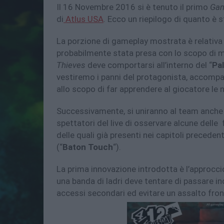
Il 16 Novembre 2016 si è tenuto il primo
Game
di
Atlus USA
. Ecco un riepilogo di quanto è 
La porzione di gameplay mostrata è relativa 
probabilmente stata presa con lo scopo di 
Thieves
deve comportarsi all’interno del “
Pa
vestiremo i panni del protagonista, accompag
allo scopo di far apprendere al giocatore le 
Successivamente, si uniranno al team anche 
spettatori del live di osservare alcune delle
delle quali già presenti nei capitoli precedent
(“
Baton Touch
“).
La prima innovazione introdotta è l’approcc
una banda di ladri deve tentare di passare 
accessi secondari ed evitare un assalto fron