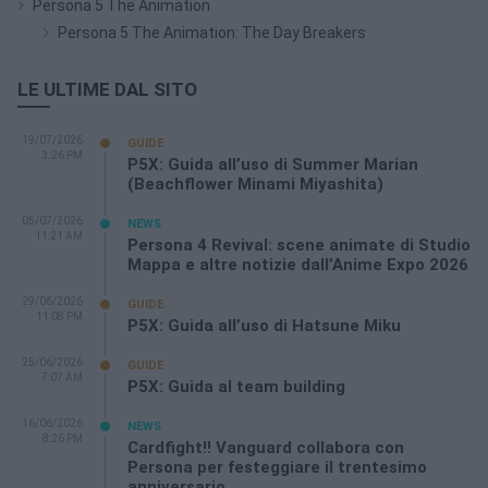
Persona 5 The Animation
Persona 5 The Animation: The Day Breakers
LE ULTIME DAL SITO
19/07/2026
GUIDE
3:26 PM
P5X: Guida all’uso di Summer Marian
(Beachflower Minami Miyashita)
05/07/2026
NEWS
11:21 AM
Persona 4 Revival: scene animate di Studio
Mappa e altre notizie dall’Anime Expo 2026
29/06/2026
GUIDE
11:08 PM
P5X: Guida all’uso di Hatsune Miku
25/06/2026
GUIDE
7:07 AM
P5X: Guida al team building
16/06/2026
NEWS
8:26 PM
Cardfight!! Vanguard collabora con
Persona per festeggiare il trentesimo
anniversario