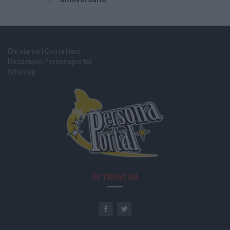
Chi siamo | Contattaci
Redazione Personaportal
Sitemap
CI TROVI SU