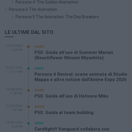
Persona 4: The Golden Animation
Persona 5 The Animation
Persona 5 The Animation: The Day Breakers
LE ULTIME DAL SITO
19/07/2026
GUIDE
3:26 PM
P5X: Guida all’uso di Summer Marian
(Beachflower Minami Miyashita)
05/07/2026
NEWS
11:21 AM
Persona 4 Revival: scene animate di Studio
Mappa e altre notizie dall’Anime Expo 2026
29/06/2026
GUIDE
11:08 PM
P5X: Guida all’uso di Hatsune Miku
25/06/2026
GUIDE
7:07 AM
P5X: Guida al team building
16/06/2026
NEWS
8:26 PM
Cardfight!! Vanguard collabora con