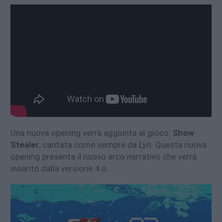
Una nuova opening verrà aggiunta al gioco:
Show
Stealer
, cantata come sempre da
Lyn.
Questa nuova
opening presenta il nuovo arco narrativo che verrà
inserito dalla versione 4.o.