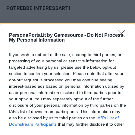
POTREBBE INTERESSARTI
PersonaPortal.it by Gamesource -
Do Not Process
My Personal Information
If you wish to opt-out of the sale, sharing to third parties, or
processing of your personal or sensitive information for
targeted advertising by us, please use the below opt-out
section to confirm your selection. Please note that after your
opt-out request is processed you may continue seeing
interest-based ads based on personal information utilized by
us or personal information disclosed to third parties prior to
your opt-out. You may separately opt-out of the further
disclosure of your personal information by third parties on the
IAB’s list of downstream participants. This information may
P5X: Guida all'uso di Summer Marian (Beachflower
also be disclosed by us to third parties on the
IAB’s List of
Minami Miyashita)
Downstream Participants
that may further disclose it to other
19/07/2026
third parties.