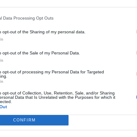
 Meeting
.
l Data Processing Opt Outs
:00 PM JST (inzio spettacolo); orario italiano 7:00 AM –
o opt-out of the Sharing of my personal data.
In
 Kamata del
Tokyo Institute of Technology
).
6).
o opt-out of the Sale of my Personal Data.
In
to opt-out of processing my Personal Data for Targeted
ing.
In
o opt-out of Collection, Use, Retention, Sale, and/or Sharing
ersonal Data that Is Unrelated with the Purposes for which it
lected.
Out
CONFIRM