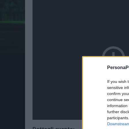
PersonaPo
If you wish 
sensitive in
confirm you
continue se
information 
further disc
participants
Downstream 