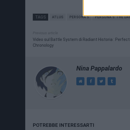
TAGS
ATLUS
PERSONA 5
PERSONA 5: THE DA
Previous article
Video sul Battle System di Radiant Historia : Perfect
Chronology
Nina Pappalardo
POTREBBE INTERESSARTI