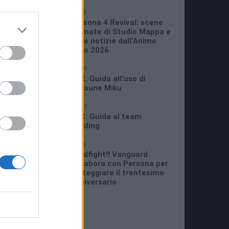
05/07/2026
NEWS
11:21 AM
Persona 4 Revival: scene
animate di Studio Mappa e
altre notizie dall’Anime
Expo 2026
29/06/2026
GUIDE
11:08 PM
P5X: Guida all’uso di
Hatsune Miku
25/06/2026
GUIDE
7:07 AM
P5X: Guida al team
building
16/06/2026
NEWS
8:26 PM
Cardfight!! Vanguard
collabora con Persona per
festeggiare il trentesimo
anniversario