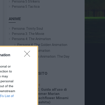
Persona 5 Strikers
Persona 5 Tactica
ANIME
Persona: Trinity Soul
Persona 3: The Movie
Persona 4: The Animation
Persona 4: The Golden Animation
Persona 5 The Animation
mation
Persona 5 The Animation: The Day
Breakers
sonal or
ection to
LE ULTIME DAL SITO
ou may
 personal
19/07/2026
GUIDE
out of the
3:26 PM
P5X: Guida all’uso di
 downstream
Summer Marian
B’s List of
(Beachflower Minami
Miyashita)