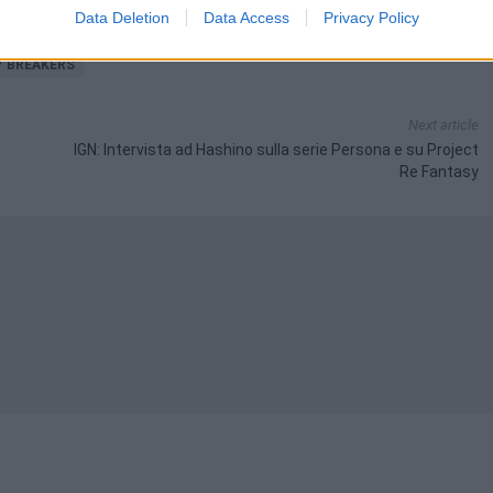
Data Deletion
Data Access
Privacy Policy
Y BREAKERS
Next article
IGN: Intervista ad Hashino sulla serie Persona e su Project
Re Fantasy