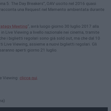
na 5: The Day Breakers”, OAV uscito nel 2016 quasi
 racconta una Request nel Memento ambientata durante
trategy Meeting
“, avrà luogo giorno 30 luglio 2017 alla
in Live Viewing a livello nazionale nei cinema, tramite
 che i biglietti regolari sono già sold out, ma che dal 10
tti Live Viewing, assieme a nuovi biglietti regolari. Gli
g saranno aperti giorno 21 luglio.
ve Viewing:
clicca qui
.
na)