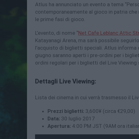
Atlus ha annunciato un evento a tema “Perso
contemporaneamente al gioco in patria che
le prime fasi di gioco.
L’evento, di nome “
Net Cafe Leblanc Attic S
Katayanagi Arena, ma sarà possibile seguirlo 
l’acquisto di biglietti speciali. Atlus informa
giugno saranno aperti i pre-ordini per i biglie
ordini regolari per i biglietti del Live Viewin
Dettagli Live Viewing:
Lista dei cinema in cui verrà trasmesso il Li
Prezzi biglietti:
3,600¥ (circa €29,00)
Data:
30 luglio 2017
Apertura:
4:00 PM JST (9AM ora italia