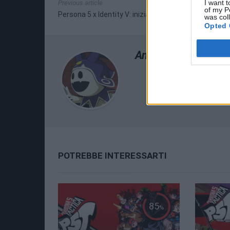
I want t
Previous article
of my P
Persona 5 x Identity V: inizia la collaborazione
was col
Opted 
Andrea Scursatone
POTREBBE INTERESSARTI
85
%