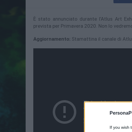
È stato annunciato durante l’Atlus Art Exh
prevista per Primavera 2020. Non lo vedremo 
Aggiornamento:
Stamattina il canale di Atl
PersonaPo
If you wish 