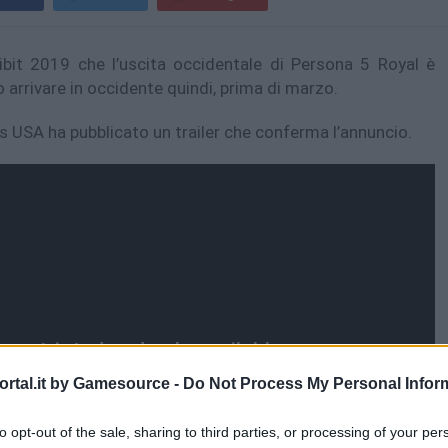
ibit 2019 che l’uscita occidentale di Persona 5 Royal è
arrivare in occidente quindi, prima di marzo.
us USA ha pubblicato un trailer che conferma l’annuncio.
rtal.it by Gamesource -
Do Not Process My Personal Infor
to opt-out of the sale, sharing to third parties, or processing of your per