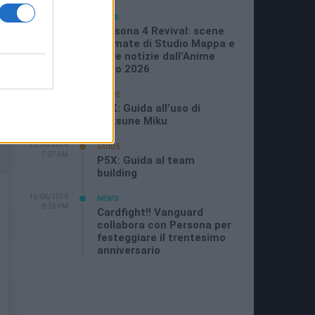
05/07/2026
NEWS
11:21 AM
Persona 4 Revival: scene
animate di Studio Mappa e
altre notizie dall’Anime
Expo 2026
29/06/2026
GUIDE
11:08 PM
P5X: Guida all’uso di
Hatsune Miku
25/06/2026
GUIDE
7:07 AM
P5X: Guida al team
building
16/06/2026
NEWS
8:26 PM
Cardfight!! Vanguard
collabora con Persona per
festeggiare il trentesimo
anniversario