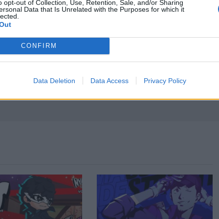
o opt-out of Collection, Use, Retention, Sale, and/or Sharing
Next article
ersonal Data that Is Unrelated with the Purposes for which it
Persona 5 Royal: trailer per Takuto Maruki
lected.
Out
CONFIRM
Data Deletion
Data Access
Privacy Policy