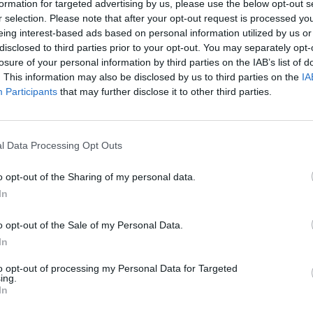
formation for targeted advertising by us, please use the below opt-out s
r selection. Please note that after your opt-out request is processed y
eing interest-based ads based on personal information utilized by us or
disclosed to third parties prior to your opt-out. You may separately opt-
losure of your personal information by third parties on the IAB’s list of
. This information may also be disclosed by us to third parties on the
IA
Participants
that may further disclose it to other third parties.
ngono esibiti artwork e sketch della serie Persona e di
ciale per questa edizione.
l Data Processing Opt Outs
cirà in Giappone il 31 Ottobre 2019 su PlayStation 4. Atlus
o opt-out of the Sharing of my personal data.
cidente in Primavera 2020.
In
o opt-out of the Sale of my Personal Data.
In
to opt-out of processing my Personal Data for Targeted
ing.
In