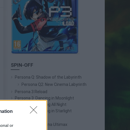
SPIN-OFF
Persona Q: Shadow of the Labyrinth
Persona Q2: New Cinema Labyrinth
Persona 3 Reload
Persona 3: Dancing in Moonlight
Persona 4: Dancing All Night
Persona 5: Dancing in Starlight
mation
Persona 4 Arena
Persona 4 Arena Ultimax
sonal or