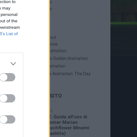
ection to
Persona 5 Strikers
ou may
Persona 5 Tactica
 personal
out of the
ANIME
 downstream
B’s List of
Persona: Trinity Soul
Persona 3: The Movie
Persona 4: The Animation
Persona 4: The Golden Animation
Persona 5 The Animation
Persona 5 The Animation: The Day
Breakers
LE ULTIME DAL SITO
19/07/2026
GUIDE
3:26 PM
P5X: Guida all’uso di
Summer Marian
(Beachflower Minami
Miyashita)