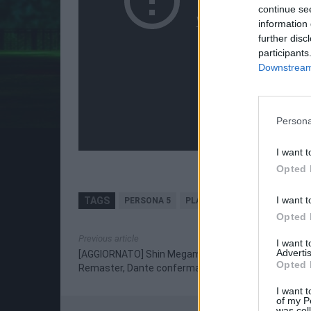
continue se
information 
further disc
participants
Downstream 
Persona
I want t
Opted 
I want t
TAGS
PERSONA 5
PLAYSTATION 5
Opted 
Previous article
I want 
Advertis
[AGGIORNATO] Shin Megami Tensei III: Nocturne HD
Opted 
Remaster, Dante confermato come DLC
I want t
of my P
was col