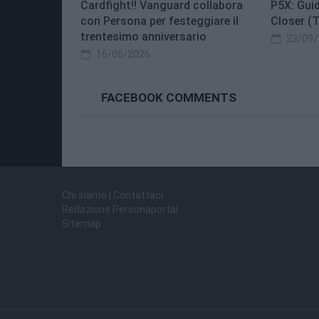
Cardfight!! Vanguard collabora
P5X: Guid
con Persona per festeggiare il
Closer (
trentesimo anniversario
23/09/
16/06/2026
FACEBOOK COMMENTS
Chi siamo | Contattaci
Redazione Personaportal
Sitemap