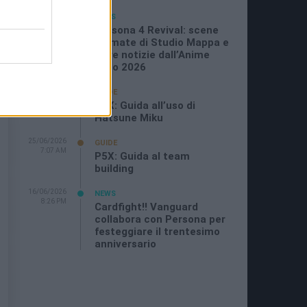
05/07/2026
NEWS
11:21 AM
Persona 4 Revival: scene
animate di Studio Mappa e
altre notizie dall’Anime
Expo 2026
29/06/2026
GUIDE
11:08 PM
P5X: Guida all’uso di
Hatsune Miku
25/06/2026
GUIDE
7:07 AM
P5X: Guida al team
building
16/06/2026
NEWS
8:26 PM
Cardfight!! Vanguard
collabora con Persona per
festeggiare il trentesimo
anniversario