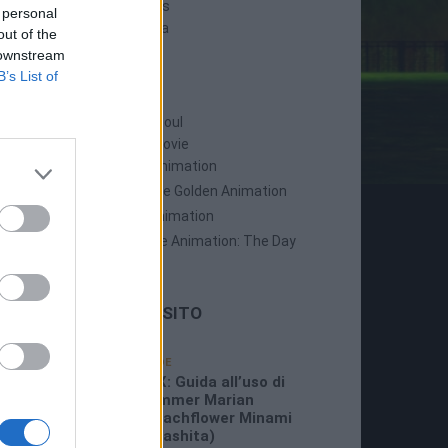
Persona 5 Strikers
 personal
Persona 5 Tactica
out of the
 downstream
B’s List of
ANIME
Persona: Trinity Soul
Persona 3: The Movie
Persona 4: The Animation
Persona 4: The Golden Animation
Persona 5 The Animation
Persona 5 The Animation: The Day
Breakers
LE ULTIME DAL SITO
19/07/2026
GUIDE
3:26 PM
P5X: Guida all’uso di
Summer Marian
(Beachflower Minami
Miyashita)