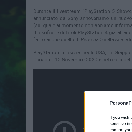
Durante il livestream “PlayStation 5 Showc
annunciate da Sony annoveriamo un nuovo 
(sul quale al momento non abbiamo informaz
di usufruire di titoli PlayStation 4 già al la
fatto anche quello di
Persona 5
nella sua edi
PlayStation 5 uscirà negli USA, in Giappo
Canada il 12 Novembre 2020 e nel resto de
PersonaPo
If you wish 
sensitive in
confirm you