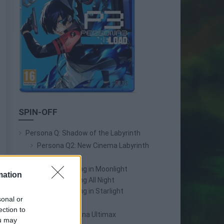
SPIN-OFF
Persona Q: Shadow of the Labyrinth
Persona Q2: New Cinema Labyrinth
Persona 3 Reload
Persona 3: Dancing in Moonlight
mation
Persona 4: Dancing All Night
Persona 5: Dancing in Starlight
sonal or
Persona 4 Arena
ection to
Persona 4 Arena Ultimax
ou may