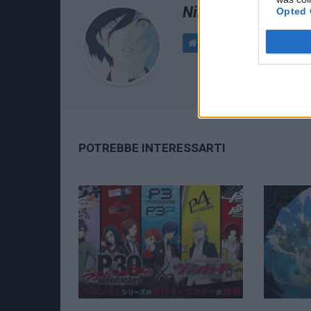
Nina Pappalardo
Opted 
POTREBBE INTERESSARTI