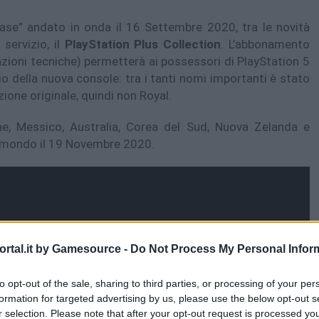
ase” andato in onda il 16 Settembre 2020, tra le novità
servizio, il
PlayStation Plus Collection
. L’abbonamento
ioni tecniche) permetterà ai possessori di PlayStation 5
ncio della nuova console: tra i tanti nomi importanti è stato
zione originale, quindi non Royal.
ne, Messico, Australia, Corea del Sud, Nuova Zelanda e
l mondo il 19 Novembre 2020.
rtal.it by Gamesource -
Do Not Process My Personal Infor
to opt-out of the sale, sharing to third parties, or processing of your per
formation for targeted advertising by us, please use the below opt-out s
r selection. Please note that after your opt-out request is processed y