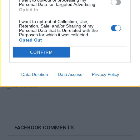
I want to opt-out of processing my
Personal Data for Targeted Advertising.
Opted In
I want to opt-out of Collection, Use,
Retention, Sale, and/or Sharing of my
Personal Data that Is Unrelated with the
Purposes for which it was collected.
Opted Out
CONFIRM
P5X: Guida all'uso di Sumer Closer (Tropical Motoha
Data Deletion
Data Access
Privacy Policy
Arai)
23/09/2025
FACEBOOK COMMENTS