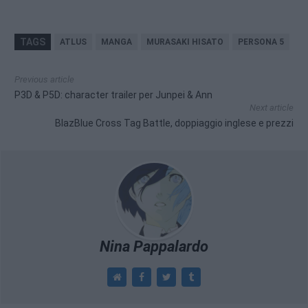
TAGS
ATLUS
MANGA
MURASAKI HISATO
PERSONA 5
Previous article
P3D & P5D: character trailer per Junpei & Ann
Next article
BlazBlue Cross Tag Battle, doppiaggio inglese e prezzi
Nina Pappalardo