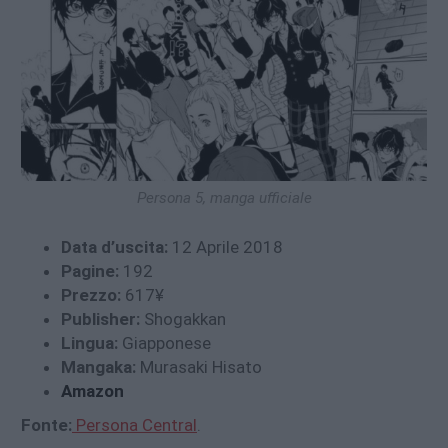
Persona 5, manga ufficiale
Data d’uscita:
12 Aprile 2018
Pagine:
192
Prezzo:
617¥
Publisher:
Shogakkan
Lingua:
Giapponese
Mangaka:
Murasaki Hisato
Amazon
Fonte:
Persona Central
.