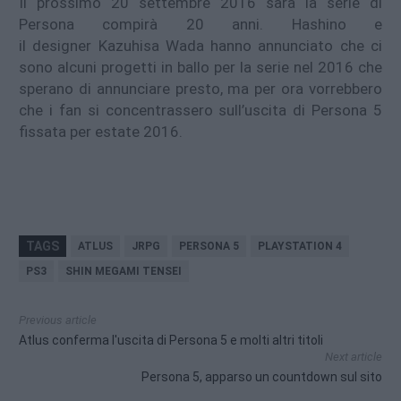
Il prossimo 20 settembre 2016 sarà la serie di
Persona compirà 20 anni. Hashino e
il designer Kazuhisa Wada hanno annunciato che ci
sono alcuni progetti in ballo per la serie nel 2016 che
sperano di annunciare presto, ma per ora vorrebbero
che i fan si concentrassero sull’uscita di Persona 5
fissata per estate 2016.
TAGS
ATLUS
JRPG
PERSONA 5
PLAYSTATION 4
PS3
SHIN MEGAMI TENSEI
Previous article
Atlus conferma l'uscita di Persona 5 e molti altri titoli
Next article
Persona 5, apparso un countdown sul sito