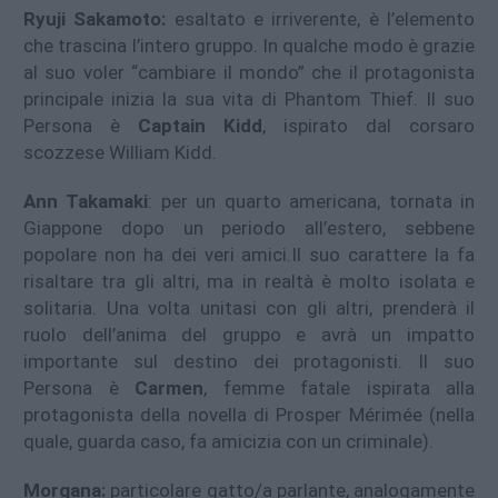
Ryuji Sakamoto:
esaltato e irriverente, è l’elemento
che trascina l’intero gruppo. In qualche modo è grazie
al suo voler “cambiare il mondo” che il protagonista
principale inizia la sua vita di Phantom Thief. Il suo
Persona è
Captain Kidd
, ispirato dal corsaro
scozzese William Kidd.
Ann Takamaki
: per un quarto americana, tornata in
Giappone dopo un periodo all’estero, sebbene
popolare non ha dei veri amici.Il suo carattere la fa
risaltare tra gli altri, ma in realtà è molto isolata e
solitaria. Una volta unitasi con gli altri, prenderà il
ruolo dell’anima del gruppo e avrà un impatto
importante sul destino dei protagonisti. Il suo
Persona è
Carmen
, femme fatale ispirata alla
protagonista della novella di Prosper Mérimée (nella
quale, guarda caso, fa amicizia con un criminale).
Morgana:
particolare gatto/a parlante, analogamente