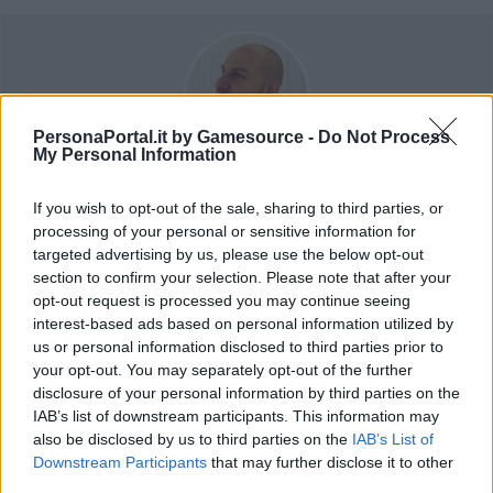
PersonaPortal.it by Gamesource -
Do Not Process
My Personal Information
Jgor Masera
If you wish to opt-out of the sale, sharing to third parties, or
Soffre della sindrome da Day One, accompagnata da un disturbo
processing of your personal or sensitive information for
chiamato "collezionismo" che lo porta ad acquistare qualsiasi
targeted advertising by us, please use the below opt-out
Limited/Special/Collector's Edition dei giochi che gli piacciono,
section to confirm your selection. Please note that after your
senza badare a spese. Purchè non siano titoli sportivi, gioca
opt-out request is processed you may continue seeing
praticamente a tutto, soprattutto i "made in Japan", uno dei
interest-based ads based on personal information utilized by
motivi per cui almeno una volta l'anno lo trovere ad Akihabara ad
us or personal information disclosed to third parties prior to
investire 2/3 del suo conto corrente.
your opt-out. You may separately opt-out of the further
disclosure of your personal information by third parties on the
IAB’s list of downstream participants. This information may
also be disclosed by us to third parties on the
IAB’s List of
Downstream Participants
that may further disclose it to other
third parties.