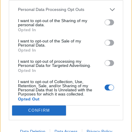
POTREBBE INTERESSARTI
Personal Data Processing Opt Outs
I want to opt-out of the Sharing of my
personal data.
Opted In
I want to opt-out of the Sale of my
Personal Data.
Opted In
I want to opt-out of processing my
Personal Data for Targeted Advertising.
Opted In
I want to opt-out of Collection, Use,
Retention, Sale, and/or Sharing of my
Personal Data that Is Unrelated with the
Purposes for which it was collected.
Opted Out
Cardfight!! Vanguard collabora con Persona per
CONFIRM
festeggiare il trentesimo anniversario
16/06/2026
Data Deletion
Data Access
Privacy Policy