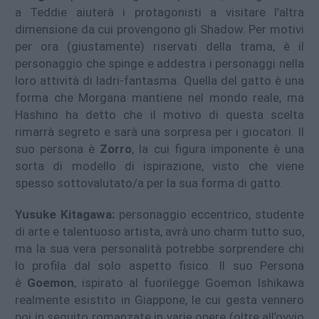
a Teddie aiuterà i protagonisti a visitare l’altra
dimensione da cui provengono gli Shadow. Per motivi
per ora (giustamente) riservati della trama, è il
personaggio che spinge e addestra i personaggi nella
loro attività di ladri-fantasma. Quella del gatto è una
forma che Morgana mantiene nel mondo reale, ma
Hashino ha detto che il motivo di questa scelta
rimarrà segreto e sarà una sorpresa per i giocatori. Il
suo persona è
Zorro
, la cui figura imponente è una
sorta di modello di ispirazione, visto che viene
spesso sottovalutato/a per la sua forma di gatto.
Yusuke Kitagawa:
personaggio eccentrico, studente
di arte e talentuoso artista, avrà uno charm tutto suo,
ma la sua vera personalità potrebbe sorprendere chi
lo profila dal solo aspetto fisico. Il suo Persona
è
Goemon
, ispirato al fuorilegge Goemon Ishikawa
realmente esistito in Giappone, le cui gesta vennero
poi in seguito romanzate in varie opere (oltre all’ovvio