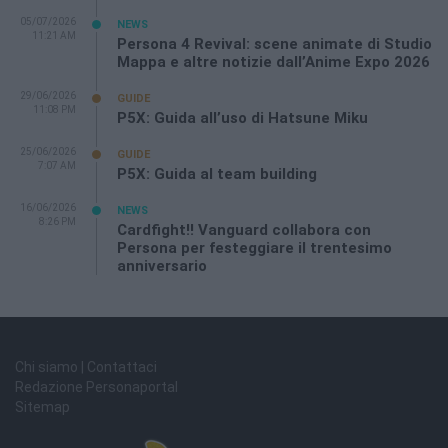
05/07/2026
NEWS
11:21 AM
Persona 4 Revival: scene animate di Studio
Mappa e altre notizie dall’Anime Expo 2026
29/06/2026
GUIDE
11:08 PM
P5X: Guida all’uso di Hatsune Miku
25/06/2026
GUIDE
7:07 AM
P5X: Guida al team building
16/06/2026
NEWS
8:26 PM
Cardfight!! Vanguard collabora con
Persona per festeggiare il trentesimo
anniversario
Chi siamo | Contattaci
Redazione Personaportal
Sitemap