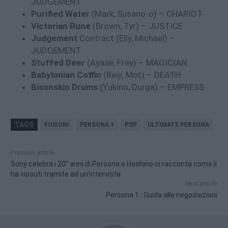
JUDGEMENT
Purified Water
(Mark, Susano-o) – CHARIOT
Victorian Rune
(Brown, Tyr) – JUSTICE
Judgement
Contract (Elly, Michael) –
JUDGEMENT
Stuffed Deer
(Ayase, Frey) – MAGICIAN
Babylonian Coffin
(Reiji, Mot) – DEATH
Bisonskin Drums
(Yukino, Durga) – EMPRESS
TAGS
FUSIONI
PERSONA 1
PSP
ULTIMATE PERSONA
Previous article
Sony celebra i 20° anni di Persona e Hashino ci racconta come li
ha vissuti tramite ad un'intervista
Next article
Persona 1 : Guida alle negoziazioni