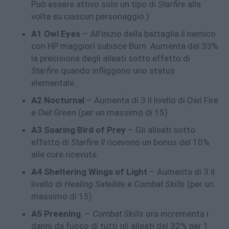
Può essere attivo solo un tipo di
Starfire
alla
volta su ciascun personaggio.)
A1 Owl Eyes
– All’inizio della battaglia il nemico
con HP maggiori subisce Burn. Aumenta del 33%
la precisione degli alleati sotto effetto di
Starfire
quando infliggono uno status
elementale.
A2 Nocturnal
– Aumenta di 3 il livello di Owl Fire
e
Owl Green
(per un massimo di 15)
A3 Soaring Bird of Prey
– Gli alleati sotto
effetto di
Starfire II
ricevono un bonus del 10%
alle cure ricevute.
A4 Sheltering Wings of Light
– Aumenta di 3 il
livello di
Healing Satellite
e
Combat Skills
(per un
massimo di 15)
A5 Preening
–
Combat Skills
ora incrementa i
danni da fuoco di tutti gli alleati del 32% per 1