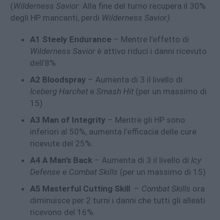
(
Wilderness Savior:
Alla fine del turno recupera il 30%
degli HP mancanti, perdi
Wilderness Savior).
A1 Steely Endurance
– Mentre l’effetto di
Wilderness Savior
è attivo riduci i danni ricevuto
dell’8%.
A2 Bloodspray
– Aumenta di 3 il livello di
Iceberg Harchet
e
Smash Hit
(per un massimo di
15)
A3 Man of Integrity
– Mentre gli HP sono
inferiori al 50%, aumenta l’efficacia delle cure
ricevute del 25%.
A4 A Man’s Back
– Aumenta di 3 il livello di
Icy
Defense
e
Combat Skills
(per un massimo di 15)
A5 Masterful Cutting Skill
–
Combat Skills
ora
diminuisce per 2 turni i danni che tutti gli alleati
ricevono del 16%.