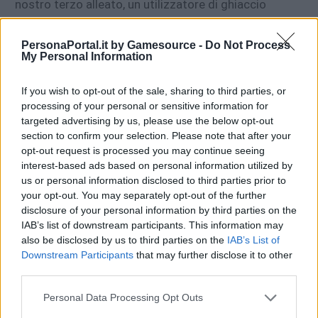
nostro terzo alleato, un utilizzatore di ghiaccio
capace di dare supporto agli alleati. Questa capacità
gli dà un ruolo unico nel gruppo.
PersonaPortal.it by Gamesource -
Do Not Process
My Personal Information
Osserviamo le sue abilità:
If you wish to opt-out of the sale, sharing to third parties, or
Abilità
processing of your personal or sensitive information for
targeted advertising by us, please use the below opt-out
Iceberg Hatchet
(20 SP)
section to confirm your selection. Please note that after your
opt-out request is processed you may continue seeing
Infligge il 55,6% degli HP massimi come danni di
interest-based ads based on personal information utilized by
ghiaccio a un nemico, con il 70% di probabilità di
us or personal information disclosed to third parties prior to
infliggere Freeze.
your opt-out. You may separately opt-out of the further
disclosure of your personal information by third parties on the
Smash Hit
(6% degli HP massimi)
IAB’s list of downstream participants. This information may
also be disclosed by us to third parties on the
IAB’s List of
Infligge il 56,9% degli HP massimi come danni fisici
Downstream Participants
that may further disclose it to other
ad un nemico, diminuendo la sua difesa del 30% per 2
third parties.
turni. Quando sotto effetto di
Wilderness Savior
la
diminuzione della difesa di questo effetto diventa
Personal Data Processing Opt Outs
59,9%.