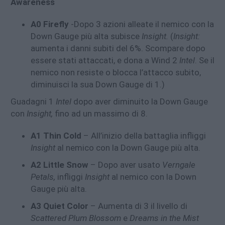
Awareness
A0 Firefly
-Dopo 3 azioni alleate il nemico con la
Down Gauge più alta subisce
Insight.
(
Insight:
aumenta i danni subiti del 6%. Scompare dopo
essere stati attaccati, e dona a Wind 2
Intel
. Se il
nemico non resiste o blocca l’attacco subito,
diminuisci la sua Down Gauge di 1.)
Guadagni 1
Intel
dopo aver diminuito la Down Gauge
con
Insight,
fino ad un massimo di 8.
A1 Thin Cold
– All’inizio della battaglia infliggi
Insight
al nemico con la Down Gauge più alta.
A2
Little Snow
– Dopo aver usato
Verngale
Petals,
infliggi
Insight
al nemico con la Down
Gauge più alta.
A3
Quiet Color
– Aumenta di 3 il livello di
Scattered Plum Blossom
e
Dreams in the Mist