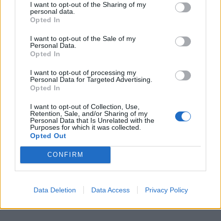
I want to opt-out of the Sharing of my
personal data.
Icy Defense
(24 SP)
Opted In
Aumenta gli HP massimi di tutti gli alleati di un valore
I want to opt-out of the Sale of my
Personal Data.
pari al 15% degli HP massimi di Soy (massimo 14100
Opted In
HP massimi), aumenta la probabilità di essere
bersagliato dai nemici per 2 turni. Recupera gli HP di
I want to opt-out of processing my
Personal Data for Targeted Advertising.
tutti gli alleati di un valore pari al 16,5% degli HP
Opted In
massimi. Il prossimo turno non puoi utilizzare questa
abilità.
I want to opt-out of Collection, Use,
Retention, Sale, and/or Sharing of my
Personal Data that Is Unrelated with the
Purposes for which it was collected.
Thief Tactics
(HIGHLIGHT)
Opted Out
Aumenta gli HP massimi di tutti gli alleati del 10,3%
CONFIRM
degli HP massimi di Soy (massimo 14100 HP
massimi). Recupera gli HP di tutti gli alleati di un
valore pari al 10,1% degli HP massimi. Infligge il
Data Deletion
Data Access
Privacy Policy
75,3% degli HP massimi come danni da ghiaccio a un
nemico.