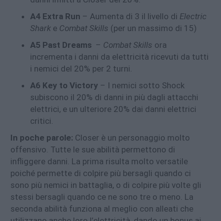
A4 Extra Run
– Aumenta di 3 il livello di
Electric
Shark
e
Combat Skills
(per un massimo di 15)
A5 Past Dreams
–
Combat Skills
ora
incrementa i danni da elettricità ricevuti da tutti
i nemici del 20% per 2 turni.
A6 Key to Victory
– I nemici sotto Shock
subiscono il 20% di danni in più dagli attacchi
elettrici, e un ulteriore 20% dai danni elettrici
critici.
In poche parole:
Closer è un personaggio molto
offensivo. Tutte le sue abilità permettono di
infliggere danni. La prima risulta molto versatile
poiché permette di colpire più bersagli quando ci
sono più nemici in battaglia, o di colpire più volte gli
stessi bersagli quando ce ne sono tre o meno. La
seconda abilità funziona al meglio con alleati che
utilizzano anche loro l’elettricità, dando un bonus ai