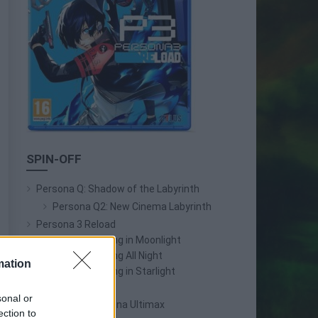
SPIN-OFF
Persona Q: Shadow of the Labyrinth
Persona Q2: New Cinema Labyrinth
Persona 3 Reload
Persona 3: Dancing in Moonlight
Persona 4: Dancing All Night
mation
Persona 5: Dancing in Starlight
Persona 4 Arena
sonal or
Persona 4 Arena Ultimax
ection to