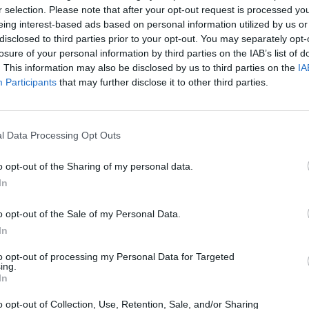
r selection. Please note that after your opt-out request is processed y
eing interest-based ads based on personal information utilized by us or
disclosed to third parties prior to your opt-out. You may separately opt-
losure of your personal information by third parties on the IAB’s list of
BA EDITION
. This information may also be disclosed by us to third parties on the
IA
Participants
that may further disclose it to other third parties.
p
l Data Processing Opt Outs
ungerà in Europa e negli USA il 14 Febbraio 2017
o opt-out of the Sharing of my personal data.
In
o opt-out of the Sale of my Personal Data.
In
 5
PS3
PS4
to opt-out of processing my Personal Data for Targeted
ing.
Next article
In
ine e
Dettagli sulla guida ufficiale di Persona 5
o opt-out of Collection, Use, Retention, Sale, and/or Sharing