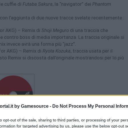
e cuffie di
Futaba Sakura
, la “navigator” dei
Phantom
, con l’aggiunta di due nuove tracce svelate recentemente :
 for AKG) – Remix di
Shoji Meguro
di una traccia che
e contro boss di media importanza. La traccia originale si
ix invece avrà una forma più “jazz”.
for AKG) – Remix di
Ryota Kozuka
, traccia usata per il
sto Remix si discosta dall’originale mostrandosi per lo più
rtal.it by Gamesource -
Do Not Process My Personal Infor
to opt-out of the sale, sharing to third parties, or processing of your per
formation for targeted advertising by us, please use the below opt-out s