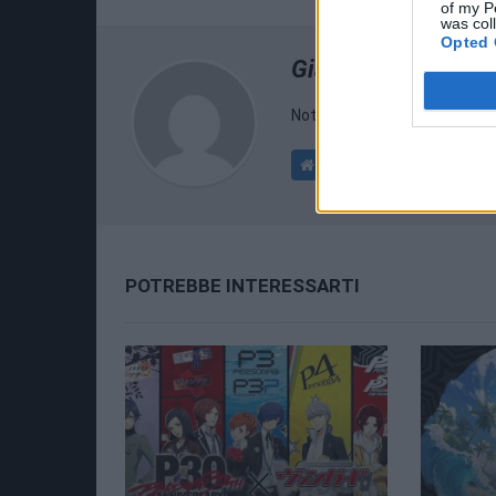
of my P
was col
Opted 
Giampiero Ruggier
Nothing interesting here.
POTREBBE INTERESSARTI