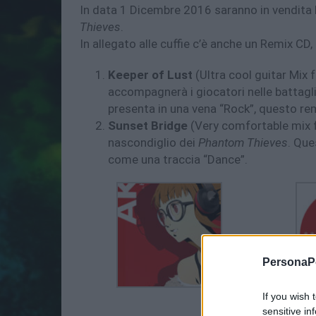
In data 1 Dicembre 2016 saranno in vendita l
Thieves
.
In allegato alle cuffie c’è anche un Remix CD
Keeper of Lust
(Ultra cool guitar Mix
accompagnerà i giocatori nelle battagli
presenta in una vena “Rock”, questo rem
Sunset Bridge
(Very comfortable mix 
nascondiglio dei
Phantom Thieves
. Que
come una traccia “Dance”.
PersonaPo
If you wish 
sensitive in