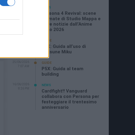
05/07/2026
NEWS
11:21 AM
Persona 4 Revival: scene
animate di Studio Mappa e
altre notizie dall’Anime
Expo 2026
29/06/2026
GUIDE
11:08 PM
P5X: Guida all’uso di
Hatsune Miku
25/06/2026
GUIDE
7:07 AM
P5X: Guida al team
building
16/06/2026
NEWS
8:26 PM
Cardfight!! Vanguard
collabora con Persona per
festeggiare il trentesimo
anniversario