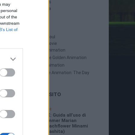
Persona 5 Strikers
ou may
Persona 5 Tactica
 personal
out of the
 downstream
ANIME
B’s List of
Persona: Trinity Soul
Persona 3: The Movie
Persona 4: The Animation
Persona 4: The Golden Animation
Persona 5 The Animation
Persona 5 The Animation: The Day
Breakers
LE ULTIME DAL SITO
19/07/2026
GUIDE
3:26 PM
P5X: Guida all’uso di
Summer Marian
(Beachflower Minami
Miyashita)