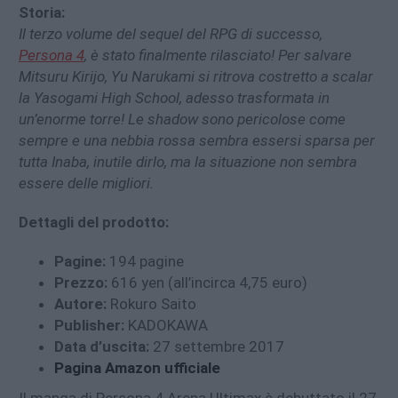
Storia:
Il terzo volume del sequel del RPG di successo,
Persona 4
, è stato finalmente rilasciato! Per salvare
Mitsuru Kirijo, Yu Narukami si ritrova costretto a scalar
la Yasogami High School, adesso trasformata in
un’enorme torre! Le shadow sono pericolose come
sempre e una nebbia rossa sembra essersi sparsa per
tutta Inaba, inutile dirlo, ma la situazione non sembra
essere delle migliori.
Dettagli del prodotto:
Pagine:
194 pagine
Prezzo:
616 yen (all’incirca 4,75 euro)
Autore:
Rokuro Saito
Publisher:
KADOKAWA
Data d’uscita:
27 settembre 2017
Pagina Amazon ufficiale
Il manga di Persona 4 Arena Ultimax è debuttato il 27