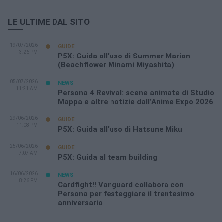
LE ULTIME DAL SITO
19/07/2026
GUIDE
3:26 PM
P5X: Guida all’uso di Summer Marian
(Beachflower Minami Miyashita)
05/07/2026
NEWS
11:21 AM
Persona 4 Revival: scene animate di Studio
Mappa e altre notizie dall’Anime Expo 2026
29/06/2026
GUIDE
11:08 PM
P5X: Guida all’uso di Hatsune Miku
25/06/2026
GUIDE
7:07 AM
P5X: Guida al team building
16/06/2026
NEWS
8:26 PM
Cardfight!! Vanguard collabora con
Persona per festeggiare il trentesimo
anniversario