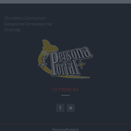
Chi siamo | Contattaci
Redazione Personaportal
Sitemap
CI TROVI SU
PersonaPortal.it