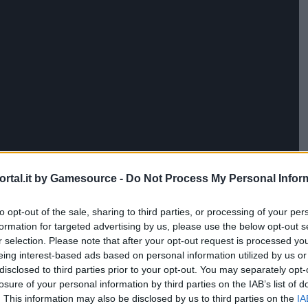
uke Kitagawa, da
Persona 5
:
rtal.it by Gamesource -
Do Not Process My Personal Infor
to opt-out of the sale, sharing to third parties, or processing of your per
formation for targeted advertising by us, please use the below opt-out s
r selection. Please note that after your opt-out request is processed y
eing interest-based ads based on personal information utilized by us or
disclosed to third parties prior to your opt-out. You may separately opt-
losure of your personal information by third parties on the IAB’s list of
. This information may also be disclosed by us to third parties on the
IA