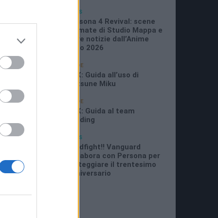
05/07/2026
NEWS
11:21 AM
Persona 4 Revival: scene
animate di Studio Mappa e
altre notizie dall’Anime
Expo 2026
29/06/2026
GUIDE
11:08 PM
P5X: Guida all’uso di
Hatsune Miku
25/06/2026
GUIDE
7:07 AM
P5X: Guida al team
building
16/06/2026
NEWS
8:26 PM
Cardfight!! Vanguard
collabora con Persona per
festeggiare il trentesimo
anniversario