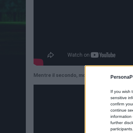
Mentre il secondo, mostra Morgana e Yus
PersonaPo
If you wish 
sensitive in
confirm you
continue se
information 
further disc
participants