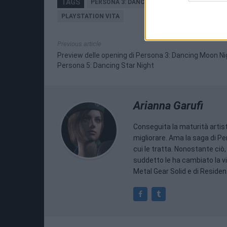
TAGS
PERSONA 3: DANCING MOON NIGHT
PERS
PLAYSTATION VITA
Previous article
Preview delle opening di Persona 3: Dancing Moon Ni
Persona 5: Dancing Star Night
Arianna Garufi
Conseguita la maturità artis
migliorare. Ama la saga di P
cui le tratta. Nonostante ciò,
suddetto le ha cambiato la vi
Metal Gear Solid e di Resident