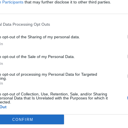
Participants
that may further disclose it to other third parties.
l Data Processing Opt Outs
o opt-out of the Sharing of my personal data.
In
o opt-out of the Sale of my Personal Data.
In
to opt-out of processing my Personal Data for Targeted
ing.
In
 Dancing Star Night
usciranno il 24 maggio 2018 in
a
.
o opt-out of Collection, Use, Retention, Sale, and/or Sharing
ersonal Data that Is Unrelated with the Purposes for which it
lected.
Out
CONFIRM