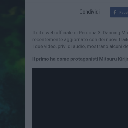
Condividi
Face
Il sito web ufficiale di Persona 3: Dancing 
recentemente aggiornato con dei nuovi traile
I due video, privi di audio, mostrano alcuni 
Il primo ha come protagonisti Mitsuru Kirij