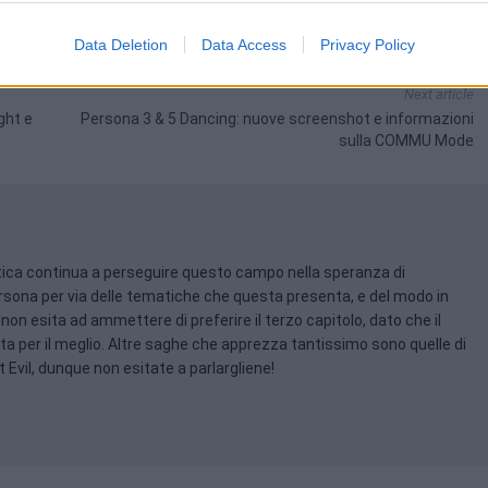
ONA 5: DANCING STAR NIGHT
PLAYSTATION 4
Data Deletion
Data Access
Privacy Policy
Next article
ght e
Persona 3 & 5 Dancing: nuove screenshot e informazioni
sulla COMMU Mode
tica continua a perseguire questo campo nella speranza di
ersona per via delle tematiche che questa presenta, e del modo in
 non esita ad ammettere di preferire il terzo capitolo, dato che il
ta per il meglio. Altre saghe che apprezza tantissimo sono quelle di
 Evil, dunque non esitate a parlargliene!