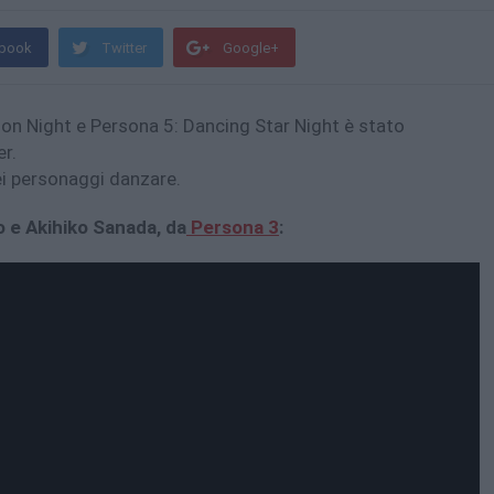
book
Twitter
Google+
Moon Night e Persona 5: Dancing Star Night è stato
r.
dei personaggi danzare.
o e Akihiko Sanada, da
Persona 3
: