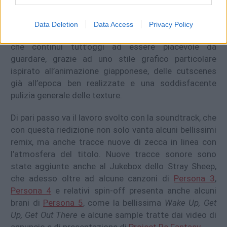
Nonostante siano passati ben 8 anni dall’uscita
dell’originale e sia chiaro che
Catherine:
Full Body
non
Data Deletion
Data Access
Privacy Policy
sia un prodotto di questa generazione, è innegabile
che continui tutt’oggi ad essere piacevole da
guardare, grazie ad uno stile grafico particolare
ispirato all’animazione giapponese, delle cutscenes
già all’epoca ben realizzate e una soddisfacente
pulizia generale delle texture.
Di pari passo va il lavoro svolto con la soundtrack, che
con questa riedizione non solo vanta alcuni bellissimi
remix, ma anche tracce nuove di zecca in linea con
l’atmosfera del titolo. Nuove tracce sonore sono
state aggiunte anche al Jukebox dello Stray Sheep,
che adesso oltre ad alcune canzoni di
Persona 3
,
Persona 4
e relativi spin-off presenta anche alcuni
brani di
Persona 5
, come la bellissima
Wake Up, Get
Up, Get Out There
e alcune sample tratte dai video di