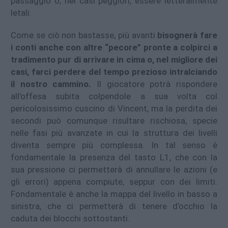
passaggio o, nei casi peggiori, essere letteralmente
letali.
Come se ciò non bastasse, più avanti
bisognerà fare
i conti anche con altre “pecore” pronte a colpirci a
tradimento pur di arrivare in cima o, nel migliore dei
casi, farci perdere del tempo prezioso intralciando
il nostro cammino.
Il giocatore potrà rispondere
all’offesa subita colpendole a sua volta col
pericolosissimo cuscino di Vincent, ma la perdita dei
secondi può comunque risultare rischiosa, specie
nelle fasi più avanzate in cui la struttura dei livelli
diventa sempre più complessa. In tal senso è
fondamentale la presenza del tasto L1, che con la
sua pressione ci permetterà di annullare le azioni (e
gli errori) appena compiute, seppur con dei limiti.
Fondamentale è anche la mappa del livello in basso a
sinistra, che ci permetterà di tenere d’occhio la
caduta dei blocchi sottostanti.