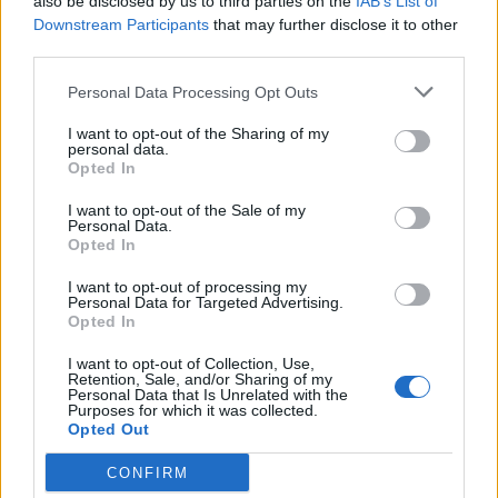
also be disclosed by us to third parties on the
IAB’s List of
solo la Story Mode, ma anche le modalità secondarie:
Downstream Participants
that may further disclose it to other
Babel
e
Colosseum
, adesso selezionabili sin da
third parties.
subito dal menù principale.
Le due modalità vantano sia livelli del tutto inediti
Personal Data Processing Opt Outs
che il supporto online, grazie a quest’ultima aggiunta
I want to opt-out of the Sharing of my
è ora possibile sfidare online altri giocatori o giocare
personal data.
in cooperativa con un amico.
Opted In
I want to opt-out of the Sale of my
Personal Data.
Opted In
I want to opt-out of processing my
Personal Data for Targeted Advertising.
Opted In
I want to opt-out of Collection, Use,
Retention, Sale, and/or Sharing of my
Personal Data that Is Unrelated with the
Purposes for which it was collected.
Opted Out
CONFIRM
Comparto Visivo e Sonoro – Musica, maestro!