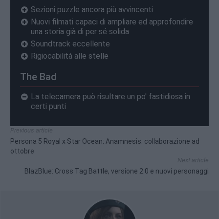
Sezioni puzzle ancora più avvincenti
Nuovi filmati capaci di ampliare ed approfondire
una storia già di per sé solida
Soundtrack eccellente
Rigiocabilità alle stelle
The Bad
La telecamera può risultare un po' fastidiosa in
certi punti
Previous article
Persona 5 Royal x Star Ocean: Anamnesis: collaborazione ad
ottobre
Next article
BlazBlue: Cross Tag Battle, versione 2.0 e nuovi personaggi