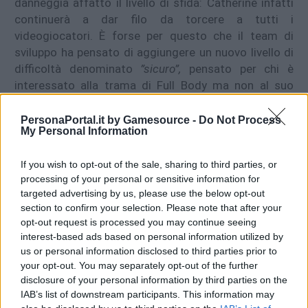
danneggia affatto il livello di sfida: Catherine infatti
continuerà a dar filo da torcere a tutti i
videogiocatori. È forse per questo che il team di
sviluppo ha pensato di aggiungere un nuovo livello di
difficoltà denominato
”sicuro”,
pensato per chi è
interessato alla trama di Full Body ma non al suo
gameplay: scegliendolo, non solo non ci si dovrà più
preoccupare del tempo limite imposto dalla caduta
PersonaPortal.it by Gamesource -
Do Not Process
My Personal Information
dei blocchi, ma sarà possibile saltare direttamente le
fasi puzzle. Per chi invece ne apprezza il gameplay ma
If you wish to opt-out of the sale, sharing to third parties, or
si trova comunque in difficoltà, è stata aggiunta
processing of your personal or sensitive information for
anche la funzione
Auto-play
, che entrerà
targeted advertising by us, please use the below opt-out
automaticamente in funzione (anche nelle modalità
section to confirm your selection. Please note that after your
più alte) in seguito al riavvio del livello e farà sì che
opt-out request is processed you may continue seeing
Vincent, controllato dall’IA, scali da solo i livelli.
interest-based ads based on personal information utilized by
L’Auto-Play può essere disattivato con la pressione
us or personal information disclosed to third parties prior to
del tasto Options.
your opt-out. You may separately opt-out of the further
disclosure of your personal information by third parties on the
IAB’s list of downstream participants. This information may
Le migliorie di questa edizione però non riguardano