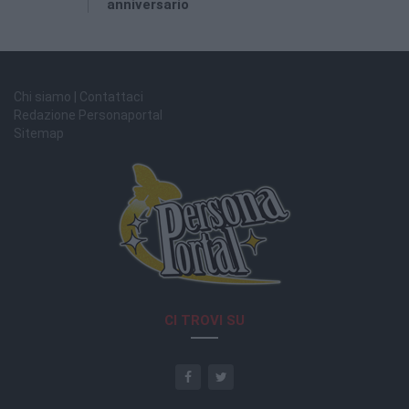
anniversario
Chi siamo | Contattaci
Redazione Personaportal
Sitemap
CI TROVI SU