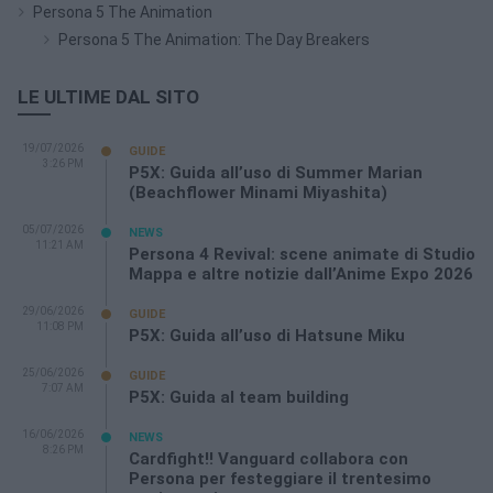
Persona 5 The Animation
Persona 5 The Animation: The Day Breakers
LE ULTIME DAL SITO
19/07/2026
GUIDE
3:26 PM
P5X: Guida all’uso di Summer Marian
(Beachflower Minami Miyashita)
05/07/2026
NEWS
11:21 AM
Persona 4 Revival: scene animate di Studio
Mappa e altre notizie dall’Anime Expo 2026
29/06/2026
GUIDE
11:08 PM
P5X: Guida all’uso di Hatsune Miku
25/06/2026
GUIDE
7:07 AM
P5X: Guida al team building
16/06/2026
NEWS
8:26 PM
Cardfight!! Vanguard collabora con
Persona per festeggiare il trentesimo