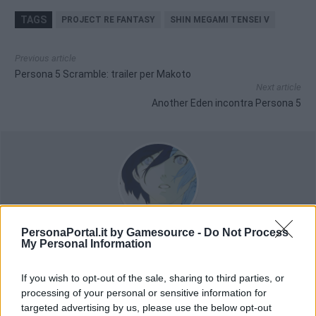
TAGS
PROJECT RE FANTASY
SHIN MEGAMI TENSEI V
Previous article
Persona 5 Scramble: trailer per Makoto
Next article
Another Eden incontra Persona 5
Nina Pappalardo
PersonaPortal.it by Gamesource -
Do Not Process
My Personal Information
If you wish to opt-out of the sale, sharing to third parties, or
processing of your personal or sensitive information for
targeted advertising by us, please use the below opt-out