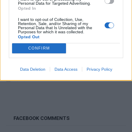
Personal Data for Targeted Advertising.
Opted In
I want to opt-out of Collection, Use,
Retention, Sale, and/or Sharing of my
Personal Data that Is Unrelated with the
Purposes for which it was collected.
Opted Out
CONFIRM
Sonic Racing: CrossWorlds aggiunge Joker ai suoi
Data Deletion
Data Access
Privacy Policy
personaggi
08/06/2025
FACEBOOK COMMENTS