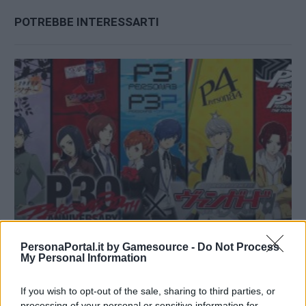
POTREBBE INTERESSARTI
PersonaPortal.it by Gamesource -
Do Not Process
My Personal Information
Cardfight!! Vanguard collabora con Persona per
festeggiare il trentesimo anniversario
If you wish to opt-out of the sale, sharing to third parties, or
16/06/2026
processing of your personal or sensitive information for